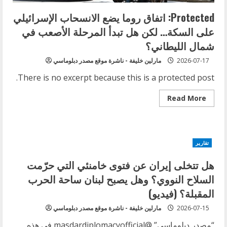
Protected: اتفاق روما يضع الانسحاب الإسرائيلي
على السكة… لكن هل تبدأ المرحلة الأصعب في
شمال الليطاني؟
2026-07-17
مارلين خليفة - ناشرة موقع مصدر دبلوماسي
There is no excerpt because this is a protected post.
Read
Read More
more
about
Protected:
اتفاق
روما
يضع
تقارير
الانسحاب
الإسرائيلي
على
هل تتخلى إيران عن فتوى خامنئي التي حرّمت
السكة…
لكن
السلاح النووي؟ وهل يصبح لبنان ساحة الحرب
هل
تبدأ
المقبلة؟ (فيديو)
المرحلة
الأصعب
2026-07-15
مارلين خليفة - ناشرة موقع مصدر دبلوماسي
في
شمال
“مصدر دبلوماسي” @masdardiplomacyofficial في هذه
الليطاني؟