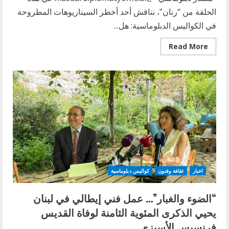
الحلقة من “رنان”، نناقش أحد أخطر السيناريوهات المطروحة
في الكواليس الدبلوماسية: هل...
Read
Read More
more
about
هل
تتخلى
إيران
عن
فتوى
خامنئي
التي
حرّمت
السلاح
النووي؟
وهل
يصبح
لبنان
ساحة
الحرب
اخبار
ثقافة وفنون
كواليس دبلوماسية
المقبلة؟
(فيديو)
“الضوء والغبار”… عمل فني إيطالي في لبنان
يحيي الذكرى المئوية الثامنة لوفاة القديس
فرنسيس الأسيزي