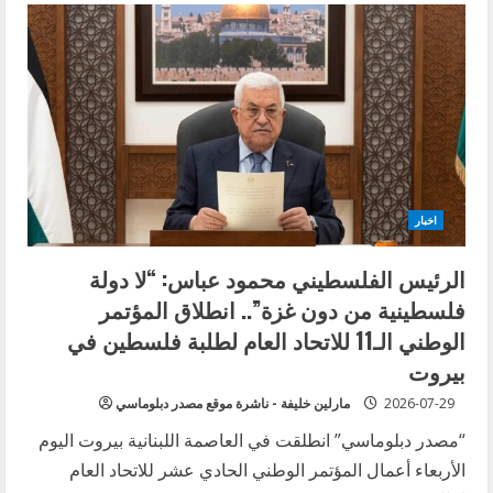
السفير
الايراني
محمد
رضا
شيباني
تنقلب:
توافق
رئاسي
على
بقائه…
وقرار
وزير
الخارجية
خارج
اخبار
الإجماع
الرئيس الفلسطيني محمود عباس: “لا دولة
فلسطينية من دون غزة”.. انطلاق المؤتمر
الوطني الـ11 للاتحاد العام لطلبة فلسطين في
بيروت
2026-07-29
مارلين خليفة - ناشرة موقع مصدر دبلوماسي
“مصدر دبلوماسي” انطلقت في العاصمة اللبنانية بيروت اليوم
الأربعاء أعمال المؤتمر الوطني الحادي عشر للاتحاد العام