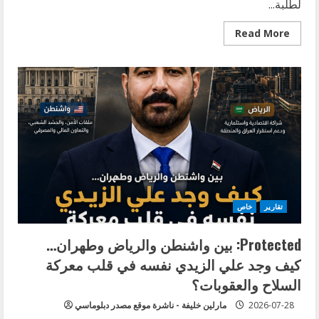
لطلبة...
Read
Read More
more
about
الرئيس
الفلسطيني
محمود
عباس:
“لا
دولة
فلسطينية
من
دون
غزة”..
انطلاق
المؤتمر
الوطني
الـ11
للاتحاد
تقارير
خاص
العام
لطلبة
فلسطين
Protected: بين واشنطن والرياض وطهران…
في
بيروت
كيف وجد علي الزيدي نفسه في قلب معركة
السلاح والعقوبات؟
2026-07-28
مارلين خليفة - ناشرة موقع مصدر دبلوماسي