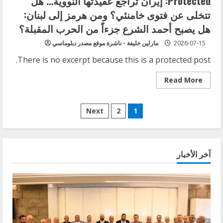
Protected: إيران تراجع عقيدتها النووية… هل
تتخلى عن فتوى خامنئي؟ ومن هرمز إلى لبنان:
هل يصبح أحمد الشرع جزءاً من الحرب المقبلة؟
2026-07-15
مارلين خليفة - ناشرة موقع مصدر دبلوماسي
There is no excerpt because this is a protected post.
Read
Read More
more
about
Protected:
Posts
إيران
Next
2
1
تراجع
عقيدتها
pagination
النووية…
هل
تتخلى
عن
آخر الأخبار
فتوى
خامنئي؟
ومن
هرمز
إلى
لبنان:
هل
يصبح
أحمد
الشرع