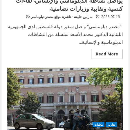
يواصل نشاطه الدبلوماسي والإنساني: لقاءات
كنسية ونقابية وزيارات تضامنية
2026-07-19
مارلين خليفة - ناشرة موقع مصدر دبلوماسي
“مصدر دبلوماسي“ واصل سفير دولة فلسطين لدى الجمهورية
اللبنانية الدكتور محمد الأسعد سلسلة من النشاطات
الدبلوماسية والإنسانية...
Read
Read More
more
about
السفير
الفلسطيني
محمد
الاسعد
في
لبنان
يواصل
نشاطه
الدبلوماسي
والإنساني:
لقاءات
كنسية
ونقابية
وزيارات
تضامنية
تقارير
محليات