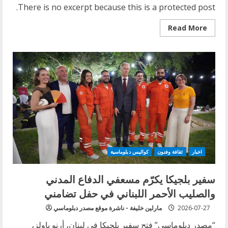
There is no excerpt because this is a protected post.
Read
Read More
more
about
Protected:
بين
واشنطن
والرياض
وطهران…
كيف
وجد
علي
الزيدي
نفسه
في
قلب
معركة
السلاح
والعقوبات؟
اخبار
ثقافة وفنون
كواليس دبلوماسية
سفير بلجيكا يكرّم مسعفي الدفاع المدني
والصليب الأحمر اللبناني في حفل تضامني
2026-07-27
مارلين خليفة - ناشرة موقع مصدر دبلوماسي
“مصدر دبلوماسي” فتح سفير بلجيكا في لبنان، أرنو باولز،