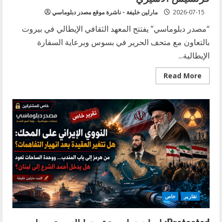
2026-07-15
مارلين خليفة - ناشرة موقع مصدر دبلوماسي
“مصدر دبلوماسي” يفتتح المعهد الثقافي الإيطالي في بيروت
بالتعاون مع متحف الحرير في بسوس وبرعاية السفارة
الإيطالية...
Read
Read More
more
about
“الضوء
والغبار”…
عمل
فني
إيطالي
في
لبنان
يحيي
الذكرى
المئوية
الثامنة
لوفاة
القديس
فرنسيس
الأسيزي
تقارير
خاص