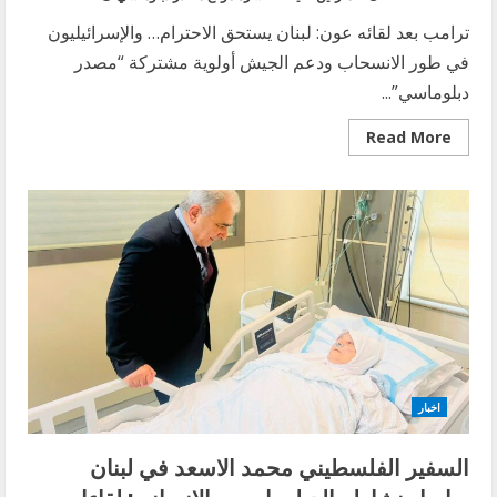
ترامب بعد لقائه عون: لبنان يستحق الاحترام… والإسرائيليون
في طور الانسحاب ودعم الجيش أولوية مشتركة “مصدر
دبلوماسي”...
Read
Read More
more
about
ترامب
بعد
لقائه
عون:
لبنان
يستحق
الاحترام…
والإسرائيليون
في
طور
الانسحاب
ودعم
الجيش
أولوية
مشتركة
اخبار
السفير الفلسطيني محمد الاسعد في لبنان