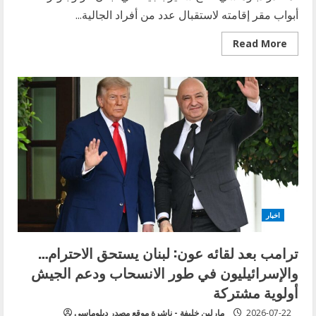
أبواب مقر إقامته لاستقبال عدد من أفراد الجالية...
Read
Read More
more
about
سفير
بلجيكا
يكرّم
مسعفي
الدفاع
المدني
والصليب
الأحمر
اللبناني
في
حفل
تضامني
اخبار
ترامب بعد لقائه عون: لبنان يستحق الاحترام…
والإسرائيليون في طور الانسحاب ودعم الجيش
أولوية مشتركة
2026-07-22
مارلين خليفة - ناشرة موقع مصدر دبلوماسي