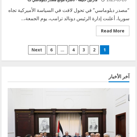
“مصدر دبلوماسي” في تحول لافت في السياسة الأميركية تجاه
سوريا، أعلنت إدارة الرئيس دونالد ترامب، يوم الجمعة،...
Read
Read More
more
about
الولايات
Posts
المتحدة
Next
6
…
4
3
2
1
ترفع
عقوبات
pagination
واسعة
عن
سوريا
وتمنح
آخر الأخبار
إعفاءات
اقتصادية
مشروطة