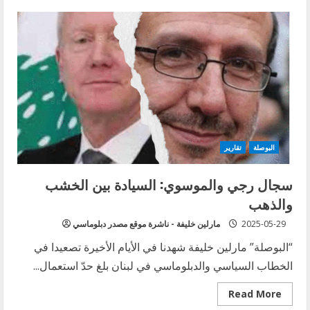
رجي
يصعّد
بوجه
حزب
الله…
والموسوي
يردّ
بشدة
من
ضريح
عفيف
البوصلة
تقارير
سجال رجي والموسوي: السيادة بين الخشب
والذهب
2025-05-29
مارلين خليفة - ناشرة موقع مصدر دبلوماسي
“البوصلة” مارلين خليفة شهدنا في الأيام الأخيرة تصعيدا في
الخطاب السياسي والدبلوماسي في لبنان بلغ حدّ استعمال...
Read
Read More
more