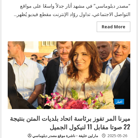
“مصدر دبلوماسي” في مشهد أثار جدلاً واسعًا على مواقع
التواصل الاجتماعي، تداول روّاد الإنترنت مقطع فيديو يُظهر...
Read
Read More
more
about
بريجيت
تصفع
ماكرون
أمام
الكاميرات
في
فيتنام:
مشهد
يربك
الفرنسيين
اخبار
ميرنا المر تفوز برئاسة اتحاد بلديات المتن بنتيجة
22 صوتا مقابل 11 لنيكول الجميل
2025-05-26
مارلين خليفة - ناشرة موقع مصدر دبلوماسي