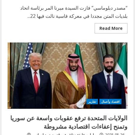
“مصدر دبلوماسي” فازت السيدة ميرنا المر برئاسة اتحاد
بلديات المتن مجددا في معركة قاسية نالت فيها 22...
Read
Read More
more
about
ميرنا
المر
تفوز
برئاسة
اتحاد
بلديات
المتن
بنتيجة
22
صوتا
مقابل
11
لنيكول
الجميل
اقتصاد وأعمال
تقارير
الولايات المتحدة ترفع عقوبات واسعة عن سوريا
وتمنح إعفاءات اقتصادية مشروطة
2025-05-26
مارلين خليفة - ناشرة موقع مصدر دبلوماسي