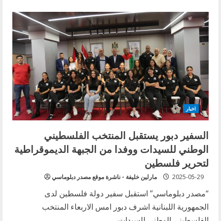
about
سجال
رجي
والموسوي:
السيادة
بين
الخشب
والذهب
اخبار
السفير دبور يستقبل المنتخب الفلسطيني
الوطني للسيدات ووفدا من الجبهة الديموقراطية
لتحرير فلسطين
2025-05-29
مارلين خليفة - ناشرة موقع مصدر دبلوماسي
“مصدر دبلوماسي” استقبل سفير دولة فلسطين لدى
الجمهورية اللبنانية اشرف دبور امس الاربعاء المنتخب
الفلسطيني الوطني للسيدات...