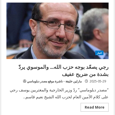
قائد
اليونيفيل
في
اليوم
الدولي
لحفظة
السلام
[اليونيفيل]:
الطريق
إلى
السلام
في
جنوب
لبنان
هو
اخبار
سياسي
رجي يصعّد بوجه حزب الله… والموسوي يردّ
بشدة من ضريح عفيف
2025-05-29
مارلين خليفة - ناشرة موقع مصدر دبلوماسي
“مصدر دبلوماسي” ردّ وزير الخارجية والمغتربين يوسف رجي
على كلام الأمين العام لحزب الله الشيخ نعيم قاسم...
Read
Read More
more
about