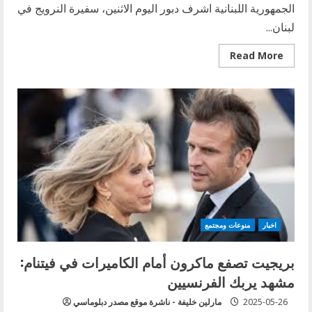
الجمهورية اللبنانية اشرف دبور اليوم الاثنين، سفيرة النرويج في
لبنان...
Read
Read More
more
about
السفير
اشرف
دبور
يستقبل
سفيرة
النرويج
اخبار
منوعات ومجتمع
بريجيت تصفع ماكرون أمام الكاميرات في فيتنام:
مشهد يربك الفرنسيين
2025-05-26
مارلين خليفة - ناشرة موقع مصدر دبلوماسي