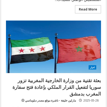
Read
Read More
more
about
السفير
دبور
يستقبل
المنتخب
الفلسطيني
الوطني
للسيدات
ووفدا
من
الجبهة
الديموقراطية
لتحرير
فلسطين
اخبار
بعثة تقنية من وزارة الخارجية المغربية تزور
سوريا لتفعيل القرار الملكي بإعادة فتح سفارة
المغرب بدمشق
2025-05-28
مارلين خليفة - ناشرة موقع مصدر دبلوماسي