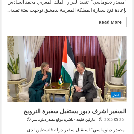
“مصدر دبلوماسي” تنفيذا لقرار الملك المغربي محمد السادس
بإعادة فتح سفارة المملكة المغربية بدمشق توجهت بعثة تقنية...
Read
Read More
more
about
بعثة
تقنية
من
وزارة
الخارجية
المغربية
تزور
سوريا
لتفعيل
القرار
الملكي
بإعادة
فتح
سفارة
المغرب
اخبار
بدمشق
السفير اشرف دبور يستقبل سفيرة النرويج
2025-05-26
مارلين خليفة - ناشرة موقع مصدر دبلوماسي
“مصدر دبلوماسي” استقبل سفير دولة فلسطين لدى