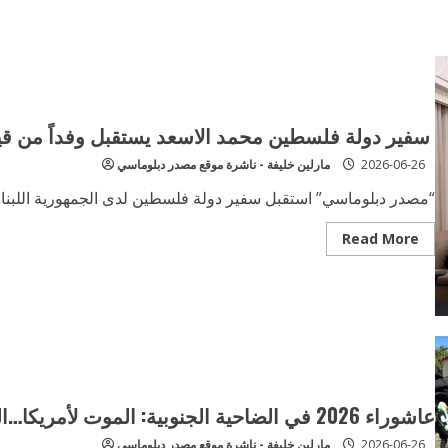
سفير دولة فلسطين محمد الاسعد يستقبل وفداً من قي
2026-06-26
مارلين خليفة - ناشرة موقع مصدر دبلوماسي
“مصدر دبلوماسي” استقبل سفير دولة فلسطين لدى الجمهورية اللبنانية
Read
Read More
more
about
سفير
دولة
فلسطين
محمد
الاسعد
يستقبل
وفداً
من
قيادة
منظمة
عاشوراء 2026 في الضاحية الجنوبية: الموت لأمريكا…الموت لإسرائيل!
الصاعقة
2026-06-26
مارلين خليفة - ناشرة موقع مصدر دبلوماسي