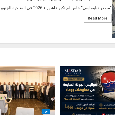
“مصدر دبلوماسي” خاص لم تكن عاشوراء 2026 في الضاحية الجنوبية مجرد ذكرى دينية أو مناسبة شعبية بل...
Read
Read More
more
about
عاشوراء
2026
في
الضاحية
الجنوبية:
الموت
لأمريكا…
الموت
لإسرائيل!
اخبار