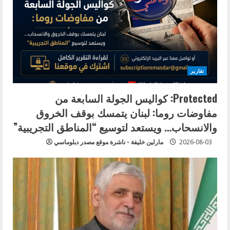
R
e
a
d
تقارير
i
Protected: كواليس الجولة السابعة من
مفاوضات روما: لبنان يتمسك بوقف الخروق
n
والانسحاب… ويستعد لتوسيع “المناطق التجريبية”
g
2026-08-03
مارلين خليفة - ناشرة موقع مصدر دبلوماسي