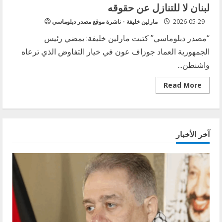
لبنان لا للتنازل عن حقوقه
2026-05-29
مارلين خليفة - ناشرة موقع مصدر دبلوماسي
“مصدر دبلوماسي” كتبت مارلين خليفة: يمضي رئيس
الجمهورية العماد جوزاف عون في خيار التفاوض الذي ترعاه
واشنطن...
Read
Read More
more
about
الرئيس
عون
يمضي
قدماً…
آخر الأخبار
لا
تراجع
عن
الانسحاب
الإسرائيلي
والتفاوض
بوابة
لحماية
لبنان
لا
للتنازل
عن
حقوقه