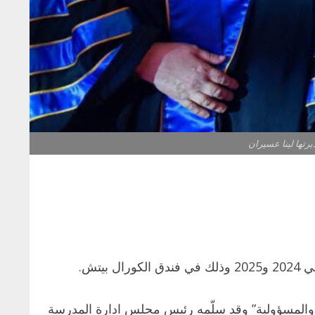
رتها لينا عسيران
تش.
ة والمسؤولية” وقد سلّمه رئيس مجلس ادارة المدرسة