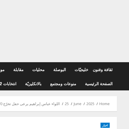
ثقافة وفنون
خليجيّات
البوصلة
محليات
مقابلة
مو
الصفحة الرئيسية
منوعات ومجتمع
بالانكليزيّة
انتخابات 2022
Home
2025
June
25
اللواء عباس إبراهيم يرعى حفل تخرّج 70 طالبًا وطالبة في “فينيكس إنترناشونال سكول”: من بين الركام تولد الأمم ومن بينكم يولد لبنان الجديد
اخبار