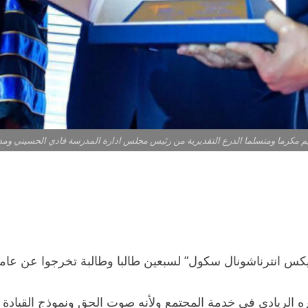
يم مكرما ومتسلما الدرع التقديرية من رئيس مجلس ادارة المدرسة فادي الحسيني ومدي
ول” لسبعين طالبا وطالبة تخرجوا عن عامي 2024 و2025 وذلك في فندق الكورال بي
دوره الريادي في خدمة المجتمع ولأنه صوت الحق ونموذج القياد