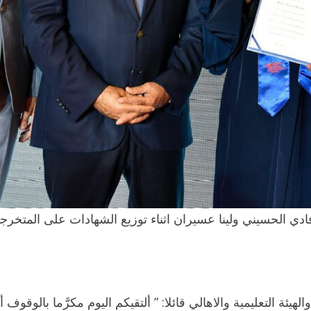
وفادي الحسيني ولينا عسيران اثناء توزيع الشهادات على المتخر
يئة التعليمية والاهالي قائلا: ” ألتقيكم اليوم مكرَّما بالوقوف أ