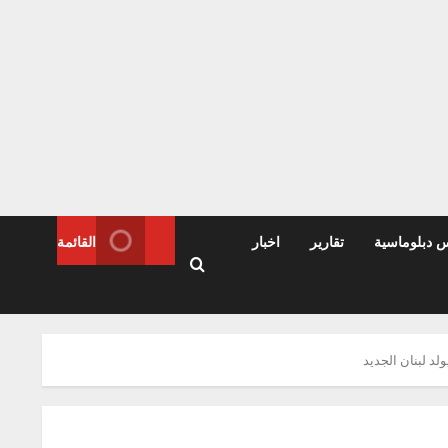
س دبلوماسية
تقارير
اخبار
القائمة