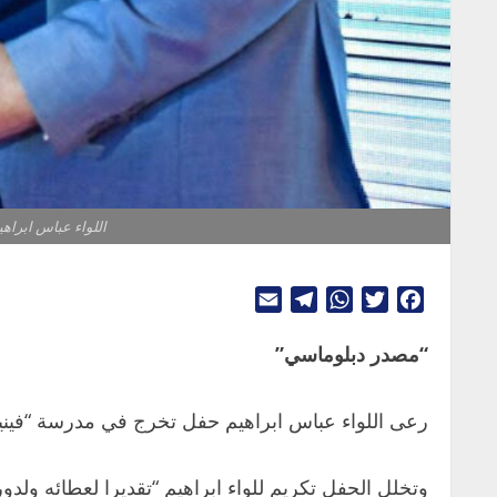
اللواء عباس ابراه
Telegram
Email
WhatsApp
Twitter
Facebook
“مصدر دبلوماسي”
رعى اللواء عباس ابراهيم حفل تخرج في مدرسة “فينيكس انترناشونال سك
وتخلل الحفل تكريم للواء ابراهيم “تقديرا لعطائه ول