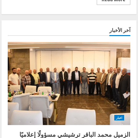
more
about
رئيس
الحكومة
اللبنانية
نجيب
آخر الأخبار
ميقاتي
في
قمة
المنامة:
لبنان
يعوّل
على
الدور
الفعال
للجنة
الخماسية
للمساعدة
في
انجاز
الاستحقاق
الرئاسي
اخبار
الزميل محمد الباقر ترشيشي مسؤولًا إعلاميًا