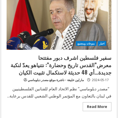
اخبار
منوعات ومجتمع
سفير فلسطين اشرف دبور مفتتحا
معرض”القدس تاريخ وحضارة”: نتنياهو يعدّ لنكبة
جديدة…أي 48 حديثة لاستكمال تثبيت الكيان
2024-05-17
مارلين خليفة - ناشرة موقع مصدر دبلوماسي
“مصدر دبلوماسي” نظم الاتحاد العام للفنانين الفلسطينيين
في لبنان بالتعاون مع المؤتمر الوطني الشعبي للقدس برعاية...
Read
Read More
more
about
سفير