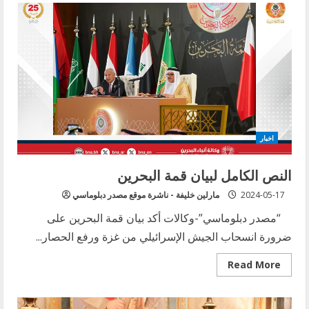
فلسطين
اشرف
دبور
مفتتحا
معرض”القدس
تاريخ
وحضارة”:
نتنياهو
يعدّ
لنكبة
جديدة…
أي
48
حديثة
اخبار
لاستكمال
تثبيت
الكيان
النص الكامل لبيان قمة البحرين
2024-05-17
مارلين خليفة - ناشرة موقع مصدر دبلوماسي
“مصدر دبلوماسي”-وكالات أكد بيان قمة البحرين على
ضرورة انسحاب الجيش الإسرائيلي من غزة ورفع الحصار...
Read
Read More
more
about
النص
الكامل