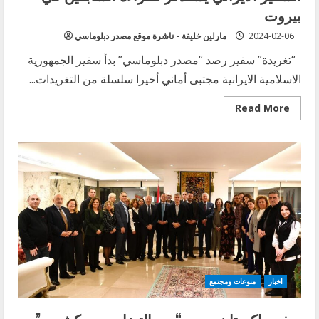
بيروت
2024-02-06
مارلين خليفة - ناشرة موقع مصدر دبلوماسي
“تغريدة” سفير رصد “مصدر دبلوماسي” بدأ سفير الجمهورية
الاسلامية الايرانية مجتبى أماني أخيرا سلسلة من التغريدات...
Read
Read More
more
about
السفير
الايراني
يستذكر
نظراءه
السابقين
في
بيروت
اخبار
منوعات ومجتمع