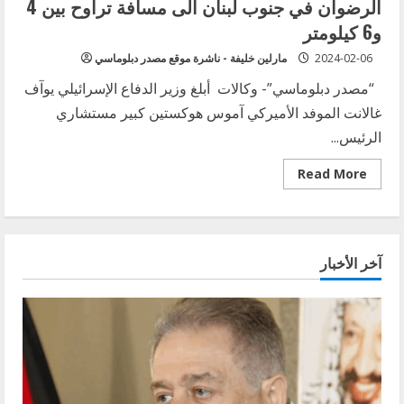
الرضوان في جنوب لبنان الى مسافة تراوح بين 4
و6 كيلومتر
2024-02-06
مارلين خليفة - ناشرة موقع مصدر دبلوماسي
“مصدر دبلوماسي”- وكالات أبلغ وزير الدفاع الإسرائيلي يوآف
غالانت الموفد الأميركي آموس هوكستين كبير مستشاري
الرئيس...
Read
Read More
more
about
يديعوت
أحرونوت:انسحاب
ألفي
عنصر
آخر الأخبار
من
قوة
الرضوان
في
جنوب
لبنان
الى
مسافة
تراوح
بين
4
و6