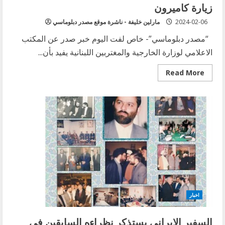
زيارة كاميرون
2024-02-06
مارلين خليفة - ناشرة موقع مصدر دبلوماسي
“مصدر دبلوماسي”- خاص لفت اليوم خبر صدر عن المكتب
الاعلامي لوزارة الخارجية والمغتربين اللبنانية يفيد بأن...
Read
Read More
more
about
رئيس
الحكومة
اللبنانية
ليس
وزير
خارجية
لبنان:
خلفية
استدعاء
بو
حبيب
للسفير
البريطاني
بعد
زيارة
اخبار
كاميرون
السفير الايراني يستذكر نظراءه السابقين في