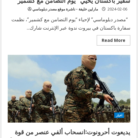
سفير باكستان يحيي “يوم التضامن مع كشمير”
2024-02-06
مارلين خليفة - ناشرة موقع مصدر دبلوماسي
“مصدر دبلوماسي” لإحياء “يوم التضامن مع كشمير”، نظمت
سفارة باكستان في بيروت ندوة عبر الإنترنت شارك...
Read
Read More
more
about
سفير
باكستان
يحيي
“يوم
التضامن
مع
كشمير”
اخبار
يديعوت أحرونوت:انسحاب ألفي عنصر من قوة