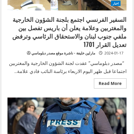
اخبار
السفير الفرنسي اجتمع بلجنة الشؤون الخارجية
والمغتربين وعلامة يعلن أن باريس تفصل بين
ملفي جنوب لبنان والاستحقاق الرئاسي وترفض
تعديل القرار 1701
2024-01-17
مارلين خليفة - ناشرة موقع مصدر دبلوماسي
“مصدر دبلوماسي” عقدت لجنة الشؤون الخارجية والمغتربين
اجتماعا قبل ظهر اليوم الاربعاء برئاسة النائب فادي علامة...
Read
Read More
more
about
السفير
الفرنسي
اجتمع
بلجنة
الشؤون
الخارجية
والمغتربين
وعلامة
يعلن
أن