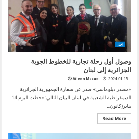
اللبنانية
الى
الافراج
الفوري
عن
هانيبال
القذافي
اخبار
وصول أول رحلة تجارية للخطوط الجوية
الجزائرية إلى لبنان
Aileen Mccue
2024-01-15
«مصدر دبلوماسي» صدر عن سفارة الجمهورية الجزائرية
الديمقراطية الشعبية في لبنان البيان التالي: «حطت اليوم 14
يناير(كانون...
Read
Read More
more
about
وصول
أول