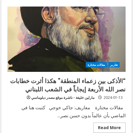
about
وزارة
الخارجية
اللبنانية
تدعو
إلى
خفض
التوتر
في
البحر
الأحمر
تقارير
مقالات مختارة
“الأذكى بين زعماء المنطقة” هكذا أثرت خطابات
نصر الله الأربعة إيجاباً في الشعب اللبناني
2024-01-13
مارلين خليفة - ناشرة موقع مصدر دبلوماسي
مقالات مختارة معاريف: جاكي خوجي كتبت هنا في
الماضي بأن عالماً بدون حسن نصر...
Read
Read More
more