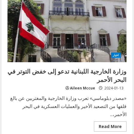
حفظ
السلام
التابعة
للأمم
المتحدة
يختتم
الجزء
اللبناني
من
جولته
في
المنطقة
اخبار
وزارة الخارجية اللبنانية تدعو إلى خفض التوتر في
البحر الأحمر
Aileen Mccue
2024-01-13
«مصدر دبلوماسي» تعرب وزارة الخارجية والمغتربين عن بالغ
قلقها من التصعيد الأخير والعمليات العسكرية في البحر
الأحمر،...
Read
Read More
more