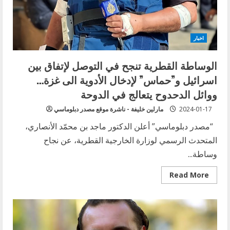
باريس
تفصل
بين
ملفي
جنوب
اخبار
لبنان
والاستحقاق
الرئاسي
الوساطة القطرية تنجح في التوصل لإتفاق بين
وترفض
تعديل
اسرائيل و”حماس” لإدخال الأدوية الى غزة…
القرار
1701
ووائل الدحدوح يتعالج في الدوحة
2024-01-17
مارلين خليفة - ناشرة موقع مصدر دبلوماسي
“مصدر دبلوماسي” أعلن الدكتور ماجد بن محمّد الأنصاري،
المتحدث الرسمي لوزارة الخارجية القطرية، عن نجاح
وساطة...
Read
Read More
more
about
الوساطة
القطرية
تنجح
في
التوصل