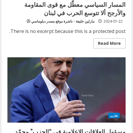
المسار السياسي معطّل مع قوى المقاومة
والأرجح ألا تتوسع الحرب في لبنان
2024-01-22
مارلين خليفة - ناشرة موقع مصدر دبلوماسي
There is no excerpt because this is a protected post.
Read
Read More
more
about
Protected:
مسؤول
العلاقات
الاعلامية
في
“حزب
الله”
الحاج
محمّد
عفيف
في
مطالعة
شاملة:
المسار
السياسي
تقارير
معطّل
مع
قوى
مسؤول العلاقات الاعلامية في “الحزب” محمّد
المقاومة