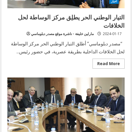
اخبار
عادوا
للتهديد
عبر
التيار الوطني الحر يطلِق مركز الوساطة لحل
هوكشتاين:
فرصة
الخلافات
أسابيع
قبل
الحرب!
2024-01-17
مارلين خليفة - ناشرة موقع مصدر دبلوماسي
“مصدر دبلوماسي” أطلق التيار الوطني الحر مركز الوساطة
لحل الخلافات الداخلية بطريقة عصرية، في حضور رئيس...
Read
Read More
more
about
التيار
الوطني
الحر
يطلِق
مركز
الوساطة
لحل
الخلافات