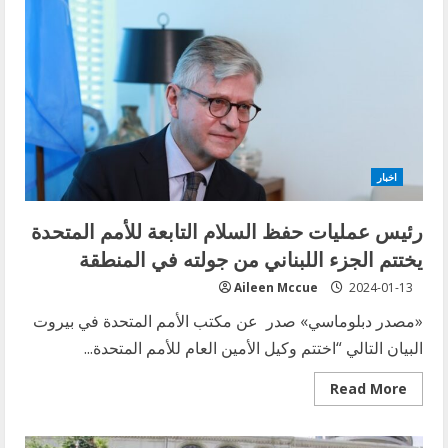
رحلة
تجارية
للخطوط
الجوية
الجزائرية
إلى
لبنان
اخبار
رئيس عمليات حفظ السلام التابعة للأمم المتحدة
يختتم الجزء اللبناني من جولته في المنطقة
Aileen Mccue
2024-01-13
«مصدر دبلوماسي» صدر عن مكتب الأمم المتحدة في بيروت
البيان التالي “اختتم وكيل الأمين العام للأمم المتحدة...
Read
Read More
more
about
رئيس
عمليات