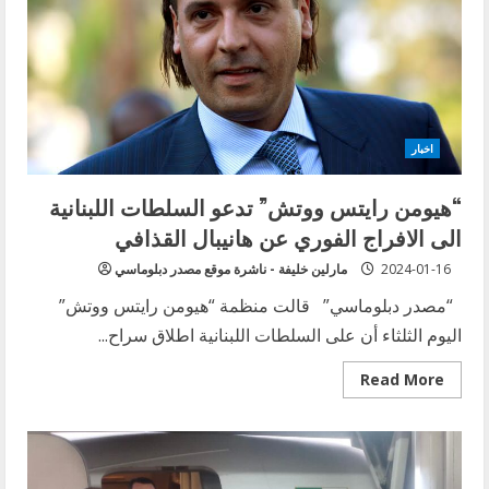
لإتفاق
بين
اسرائيل
و”حماس”
لإدخال
الأدوية
الى
غزة…
ووائل
الدحدوح
اخبار
يتعالج
في
الدوحة
“هيومن رايتس ووتش” تدعو السلطات اللبنانية
الى الافراج الفوري عن هانيبال القذافي
2024-01-16
مارلين خليفة - ناشرة موقع مصدر دبلوماسي
“مصدر دبلوماسي” قالت منظمة “هيومن رايتس ووتش”
اليوم الثلثاء أن على السلطات اللبنانية اطلاق سراح...
Read
Read More
more
about
“هيومن
رايتس
ووتش”
تدعو
السلطات