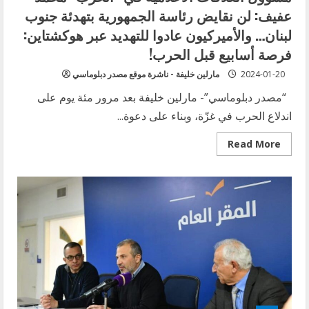
والأرجح
عفيف: لن نقايض رئاسة الجمهورية بتهدئة جنوب
ألا
تتوسع
لبنان… والأميركيون عادوا للتهديد عبر هوكشتاين:
الحرب
في
فرصة أسابيع قبل الحرب!
لبنان
2024-01-20
مارلين خليفة - ناشرة موقع مصدر دبلوماسي
“مصدر دبلوماسي”- مارلين خليفة بعد مرور مئة يوم على
اندلاع الحرب في غزّة، وبناء على دعوة...
Read
Read More
more
about
مسؤول
العلاقات
الاعلامية
في
“الحزب”
محمّد
عفيف:
لن
نقايض
رئاسة
الجمهورية
بتهدئة
جنوب
لبنان…
والأميركيون