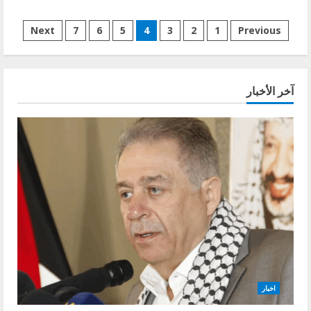
about
“الأذكى
Posts
بين
Next
7
6
5
4
3
2
1
Previous
زعماء
المنطقة”
pagination
هكذا
أثرت
خطابات
نصر
آخر الأخبار
الله
الأربعة
إيجاباً
في
الشعب
اللبناني
اخبار