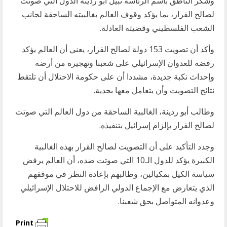
وشكر الناطق باسم الرئاسة نبيل أبو ردينة الدول التي صوتت
لصالح القرار، بما يؤكد وقوف العالم بغالبيته الساحقة لجانب
الشعب الفلسطيني وقضيته العادلة.
وأكد أن تصويت 153 دولة لصالح القرار، يعني أن العالم يؤكد
رفضه للعدوان الإسرائيلي على شعبنا وتهجيره من أرضه
وإحداث نكبة جديدة، مشددا أن على حكومة الاحتلال أن تلتقط
نتائج التصويت وأن يتعامل معها بجدية.
وطالب أبو ردينة، الغالبية الساحقة من دول العالم التي صوتت
لصالح القرار بإلزام إسرائيل بتنفيذه.
وجدد التأكيد على أن التصويت لصالح القرار بهذه الغالبية
الكبيرة يؤكد للدول الـ10 التي صوتت ضده، أن العالم يرفض
سياسة الكيل بمكيالين، وطالبهم بإعادة النظر في موقفهم
الذي يتعارض مع الإجماع الدولي الرافض للاحتلال الإسرائيلي
وعدوانه المتواصل بحق شعبنا.
Print