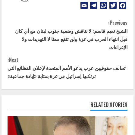
Telegram
Email
WhatsApp
Twitter
Facebook
C
Previous:
الشيخ نعيم قاسم: لا نناقش وضعية جنوب لبنان مع أي كان
o
قبل انتهاء الحرب في غزة ولن تنفع معنا لا التهديدات ولا
n
الإغراءات
t
Next:
تحالف حقوقيين عرب يدعو الأمم المتحدة لإعلان الفظائع التي
i
ترتكبها إسرائيل في غزة بمثابة «إبادة جماعية»
n
u
RELATED STORIES
e
R