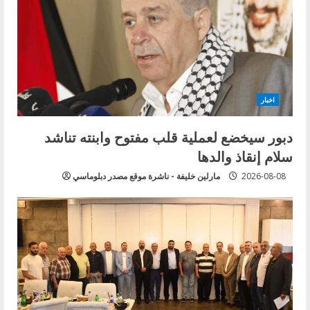
e
a
d
i
اخبار
n
دبور سيخضع لعملية قلب مفتوح وابنته تناشد
g
سلام إنقاذ والدها
2026-08-08
مارلين خليفة - ناشرة موقع مصدر دبلوماسي