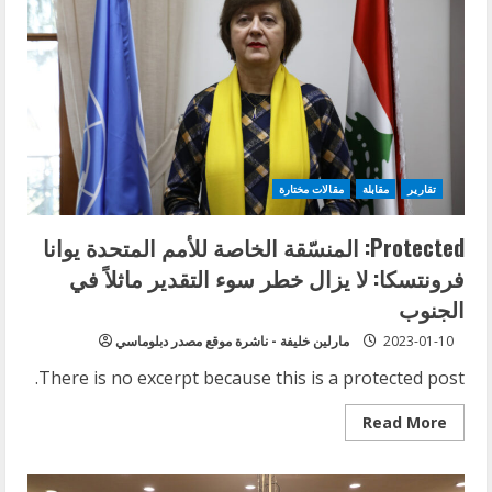
مشروع
الدرعية
كخامس
مشاريع
صندوق
الاستثمارات
الكبرى
تقارير
مقابلة
مقالات مختارة
Protected: المنسّقة الخاصة للأمم المتحدة يوانا
فرونتسكا: لا يزال خطر سوء التقدير ماثلاً في
الجنوب
2023-01-10
مارلين خليفة - ناشرة موقع مصدر دبلوماسي
There is no excerpt because this is a protected post.
Read
Read More
more
about
Protected:
المنسّقة