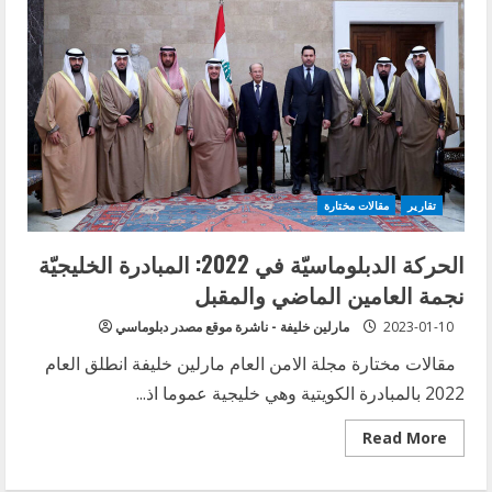
لطلاب
ثانوية
عدلون:
أبعدوا
الطائفيّة
من
عقولكم
لبناء
وطن
الغد
تقارير
مقالات مختارة
الحركة الدبلوماسيّة في 2022: المبادرة الخليجيّة
نجمة العامين الماضي والمقبل
2023-01-10
مارلين خليفة - ناشرة موقع مصدر دبلوماسي
مقالات مختارة مجلة الامن العام مارلين خليفة انطلق العام
2022 بالمبادرة الكويتية وهي خليجية عموما اذ...
Read
Read More
more
about
الحركة