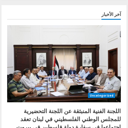
الدبلوماسيّة
في
2022:
آخر الأخبار
المبادرة
الخليجيّة
نجمة
العامين
الماضي
والمقبل
Uncategorized
اللجنة الفنية المنبثقة عن اللجنة التحضيرية
للمجلس الوطني الفلسطيني في لبنان تعقد
اجتماعها في سفارة دولة فلسطين في بيروت