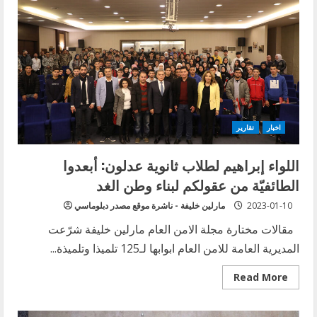
الخاصة
للأمم
المتحدة
يوانا
فرونتسكا:
لا
يزال
خطر
سوء
التقدير
ماثلاً
في
الجنوب
اخبار
تقارير
اللواء إبراهيم لطلاب ثانوية عدلون: أبعدوا
الطائفيّة من عقولكم لبناء وطن الغد
2023-01-10
مارلين خليفة - ناشرة موقع مصدر دبلوماسي
مقالات مختارة مجلة الامن العام مارلين خليفة شرّعت
المديرية العامة للامن العام ابوابها لـ125 تلميذا وتلميذة...
Read
Read More
more
about
اللواء
إبراهيم