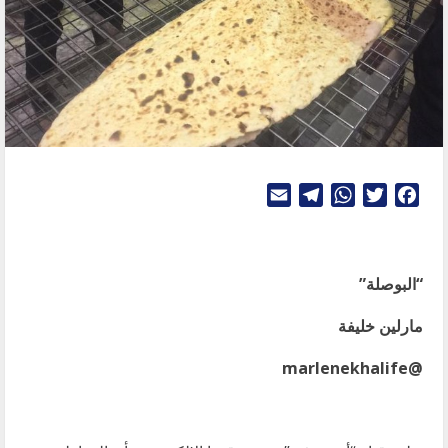
Telegram
Email
WhatsApp
Twitter
Facebook
“البوصلة”
مارلين خليفة
@marlenekhalife