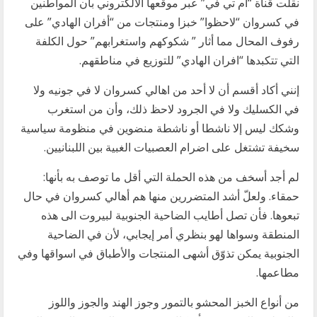
نقلت قناة “أم تي في” عبر موقعها الالكتروني بأن المواطنين
في كسروان “لاحظوا” خبزا ومنتجات من “أفران الهادي” على
رفوف المحال مما أثار ” شكوكهم واستغرابهم” حول الكلفة
التي تتكبدها “افران الهادي” للتوزيع في مناطقهم.
إنني أكاد أقسم أن لا أحد من اهالي كسروان لا في جونيه ولا
في الكسليك ولا في الجرود لاحظ ذلك، وأن من استغرب
وشكك ليس إلا ناشطا أو ناشطة منضوين في منظومة سياسية
سخيفة تشتغل على اضرام العصبيات الغبية بين اللبنانيين.
لم أجد أسخف من هذه الحملة التي أقل ما توصف به بأنها:
حمقاء. ولعلّ أشد المتضررين منها هم أهالي كسروان في حال
تبعوها. فأن تصل أطايب الضاحية الجنوبية لبيروت الى هذه
المنطقة وسواها لهو بنظري أمر إيجابي، لأن في الضاحية
الجنوبية يمكن تذوّق أشهى المنتجات والأطباق في اسواقها وفي
مطاعمها.
من أنواع الخبز المحشو بالتمور وجوز الهند والجوز واللوز