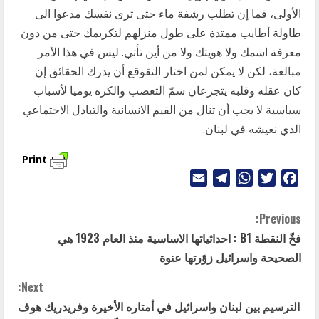
الأولى، فما إن تطلب رشفة ماء حتى ترى نفسك مدعوا الى
طاولة أطايب ممتدة على طول منزلهم لتكريمك حتى من دون
معرفة اسمك ولا هويتك ولا من أين تأتي. ليس في هذا الأمر
مبالغة، لكن لا يمكن لمن اختار التقوقع أن يدرك الحقائق إن
كان عقله وقلبه يتجرعان سمّ التعصب والكره يوميا لأسباب
سياسية لا يجب أن تنال من القيم الانسانية والتبادل الاجتماعي
الذي نعيشه في لبنان.
Print
Telegram
Email
WhatsApp
Twitter
Facebook
C
Previous:
فخّ النقطة B1 : احداثياتها الاساسية منذ العام 1923 هي
o
الصحيحة واسرائيل زوّرتها عنوة
n
Next:
t
الترسيم بين لبنان واسرائيل في أمتاره الأخيرة وفريدريك هوف