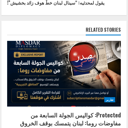
يقول لمحدثيه: “سينال لبنان خطّ هوف زائد بخشيش”!
i
n
RELATED STORIES
u
e
R
e
a
d
تقارير
i
Protected: كواليس الجولة السابعة من
n
مفاوضات روما: لبنان يتمسك بوقف الخروق