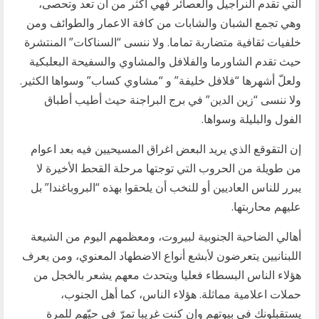
التي تقدم النراجيل والعصائر فهي أكثر من أن تعد وتحصى،
وهي تجمع الشبان والشابات من كافة الاعمار والطوائف ومن
خلفيات ثقافية متضاربة تماما. ولا ننسى “السناكات” المنتشرة
حيث تقدم الشاورما والفلافل والمشاوي والسفيحة البعلبكية
ولعلّ أشهرها “فلافل خليفة” و “مشاوي كساب” وسواها الكثير.
ولا ننسى “زين الدين” في برج البراجنة حيث أطيب أطباق
الفول والبليلة وسواها.
إن التقوقع الذي يريد البعض اغراق المسيحيين فيه بعد اعوام
من طويلة من الحروب التي توجتها مرحلة القحط الأخيرة لا
يبرر للناس العاديين أو للنخب أن يلحقوا بهذه “البروباغندا” بل
عليهم محاربتها.
أهالي الضاحية الجنوبية لبيروت، ومعظمهم اليوم من الشيعة
اللبنانيين يتعرضون لأبشع أنواع الاضطهاد المعنوي، ومن يعرف
هؤلاء الناس البسطاء فعليا ويتحدث معهم يشعر بالخجل من
حملات اعلامية مماثلة. هؤلاء الناس، كما أهل الجنوب،
يستقبلونك في بيوتهم وإن كنت غريبا تمرّ في حيّهم للمرة