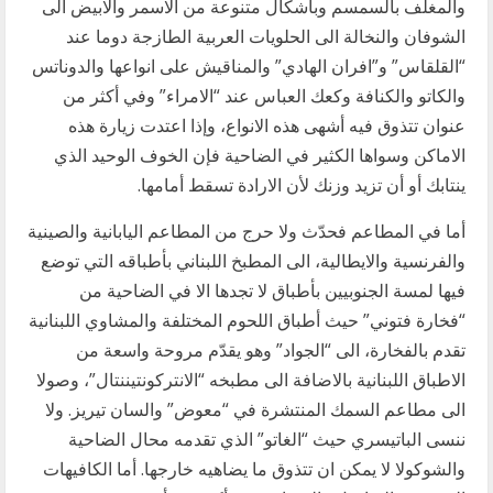
والمغلف بالسمسم وبأشكال متنوعة من الاسمر والابيض الى
الشوفان والنخالة الى الحلويات العربية الطازجة دوما عند
“القلقاس” و”افران الهادي” والمناقيش على انواعها والدوناتس
والكاتو والكنافة وكعك العباس عند “الامراء” وفي أكثر من
عنوان تتذوق فيه أشهى هذه الانواع، وإذا اعتدت زيارة هذه
الاماكن وسواها الكثير في الضاحية فإن الخوف الوحيد الذي
ينتابك أو أن تزيد وزنك لأن الارادة تسقط أمامها.
أما في المطاعم فحدّث ولا حرج من المطاعم اليابانية والصينية
والفرنسية والايطالية، الى المطبخ اللبناني بأطباقه التي توضع
فيها لمسة الجنوبيين بأطباق لا تجدها الا في الضاحية من
“فخارة فتوني” حيث أطباق اللحوم المختلفة والمشاوي اللبنانية
تقدم بالفخارة، الى “الجواد” وهو يقدّم مروحة واسعة من
الاطباق اللبنانية بالاضافة الى مطبخه “الانتركونتيننتال”، وصولا
الى مطاعم السمك المنتشرة في “معوض” والسان تيريز. ولا
ننسى الباتيسري حيث “الغاتو” الذي تقدمه محال الضاحية
والشوكولا لا يمكن ان تتذوق ما يضاهيه خارجها. أما الكافيهات