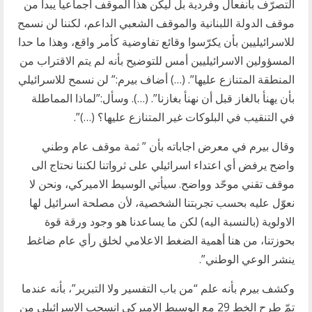
التصرّف بانفعال وفردية بل ليكن هذا الموقف اجماعيا يبدأ من
موقف الدولة اللبنانية والموقف الشعبي الداعم، لكننا لن نسمح
للاسرائيليين بأن يكرّسوا وقائع تفاوضية كأمر واقع، وهذا ما حدا
المسؤولين الاسرائيليين أمس للتوضيح بأنه لم يتم الاقتراب من
المنطقة المتنازع عليها”. (…) أضاف بيرم:” لن نسمح للاسرائيلي
بأن يهنأ بالغاز قبل أن نهنأ بغازنا”. (…). وسأل:”لماذا المماطلة
في التنقيب في البلوكات غير المتنازع عليها؟ (…)”.
وقال بيرم في معرض اجاباته بأن ” ثمة موقف عام وطني
واضح يرفض أي اعتداء اسرائيلي على ثرواتنا لكننا نحتاج الى
موقف تقني موحّد وواضح. سيأتي الوسيط الاميركي، ونحن لا
نعوّل عليه بحسب تجربتنا الشخصية، لأن مصلحة اسرائيل لها
الاولوية (بالنسبة اليه) لكن ما يساعدنا هو وجود ورقة قوة
بحوزتنا، من هنا أهمية الضغط الاعلامي لخلق رأي عام ضاغط
ينشر الوعي الوطني”.
وكشف بيرم بأنه علم “من باب التفسير ولا التبرير”، بأنه عندما
تمّ طرح الخط 29 مع الوسيط الاميركي انسحب الاسرائيلي من