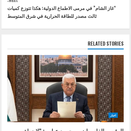
t
Next:
“غاز الشام” في مرمى الاطماع الدولية: هكذا تتوزع كميات
i
ثالث مصدر للطاقة الحرارية في شرق المتوسط
n
u
RELATED STORIES
e
R
e
a
d
i
اخبار
n
الرئيس الفلسطيني محمود عباس: “لا دولة