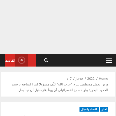
القائمة
Primary
Menu
7
June
2022
Home
وزير العمل مصطفى بيرم: “حزب الله” كلّف مسؤولا كبيرا لمتابعة ترسيم
الحدود البحرية ولن نسمح للاسرائيلي أن يهنأ بغازه قبل أن نهنأ بغازنا
اخبار
اقتصاد وأعمال