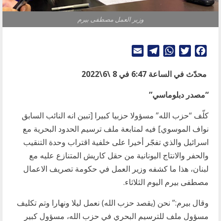
وزير العمل مصطفى بيرم
Telegram
Email
WhatsApp
Twitter
Facebook
محدّث في الساعة 6:47 في 8 \6\2022
“مصدر دبلوماسي”
كلّف “حزب الله” مسؤولا حزبيا كبيرا [تبين انه النائب السابق
نواف الموسوي] فيه لمتابعة ملف ترسيم الحدود البحرية مع
اسرائيل والذي تفجّر أخيرا على خلفية اقتراب وحدة التنقيب
والحفر والانتاج اليونانية من حقل كاريش المتنازع عليه مع
لبنان، هذا ما كشفه وزير العمل في حكومة تصريف الاعمال
مصطفى بيرم اليوم الثلاثاء.
وقال بيرم:” نحن (يقصد حزب الله) نعمل ليلا ونهارا وتم تكليف
مسؤول ملف للترسيم البحري في حزب الله، مسؤول كبير