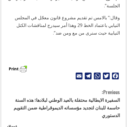
الجلسة”.
وقال:” بالامس تم تقديم مشروع قانون معجّل في المجلس
النيابي باعتماد الخط 29 وهذا أمر سيدرج لمناقشات الكتل
النيابية حيث سنرى من مع ومن ضد”.
Print
Telegram
Email
WhatsApp
Twitter
Facebook
C
Previous:
السفيرة الايطالية محتفلة بالعيد الوطني لبلادها: هذه السنة
o
حاسمة للبنان لتجديد مؤسساته الديموقراطية ضمن التقويم
n
الدستوري