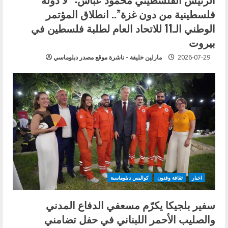
g
فلسطينية من دون غزة”.. انطلاق المؤتمر
الوطني الـ11 للاتحاد العام لطلبة فلسطين في
بيروت
2026-07-29
مارلين خليفة - ناشرة موقع مصدر دبلوماسي
اخبار
ثقافة وفنون
كواليس دبلوماسية
سفير بلجيكا يكرّم مسعفي الدفاع المدني
والصليب الأحمر اللبناني في حفل تضامني