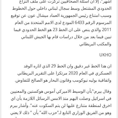
أشهر”، إلا أن أسئلة الصحافيين تركزت على ملف النزاع
الحدودي المشتعل وسط سجال لبناني داخلي حول الخطوط
وسبب امتناع رئيس الجمهورية العماد ميشال عون عن توقيع
المرسوم الرقم 6433 المودع لدى الامم المتحدة من العام
2011 والذي ينص على ان الخط 23 هو الخط الحدودي فيما
تبين فيما بعد من خلال دراسات قام بها الجيش اللبناني
والمكتب البريطاني
UKHO
ان هذا الخط غير دقيق وان الخط 29 الذي اثاره الوفد
العسكري في العام 2020 مرتكزا على التقرير البريطاني
واتفاقية بوليه نيوكومب وقانون البحار هو الصالح للتفاوض.
وقال بيرم:”بأن الوسيط الاميركي آموس هوكستين والمعنيين
في اسرائيل وصلت اليهم منذ الامس الرسائل اللازمة بأن اي
اخرق لمنطقة متنازع عليها لن يتم السكوت عنه”. وأشار بيرم
وهو من الفريق الوزاري التابع لـ”حزب الله” بأن ” ذلك لا يعني