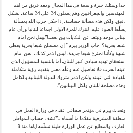
جدا ويمتلك خبرة واسعة في هذا المجال ومعه فريق من اهم
المهندسين والجغرافيين وهم يعملون 24 على 24 ساعة، بشكل
دقيق. ولكن هذه مسألة حساسة، إذا حكى حزب الله بمسألة
يسلّط الضوء عليه، لنترك للمرة الاولى اجماعا لبنانيا ورأي عام
لبناني موحد ونبتعد عن النكايات بين بعضنا”.وهل نحن امام
شبعا بحرية؟ اجاب الوزير بيرم:” إن مصطلح شبعا بحرية يعطي
شبهة وكأننا نخترع شبعا جديدة، ليس الامر كذلك، نحن امام
استحقاق تهديد سيادي كبير للبنان. أما بالنسبة للمسؤول الذي
عينه الحزب فلا تفاصيل عنه وعلّه معني بتقديم رؤية متكاملة
للقيادة التي عينته ولكن الامر متروك للدولة اللبنانية بالكامل
وهذه مصلحة للبنان ولكل اللبنانيين”.
وتحدث بيرم في مؤتمر صحافي عقده في وزارة العمل في
منطقة المشرفية مقدّما ما أسماه بـ”كشف حساب للمواطن
العارف والمطلع عن عمل الوزارة طيلة تسلّمه اياها منذ 8