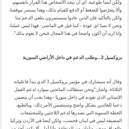
ولكن أيضا طوعية، أي أن يتخذ الأشخاص هذا القرار بأنفسهم،
وألا يتعرّضوا للضغط أو الدفع للقيام بذلك، وهذا يستمر موقفنا،
ولكن بالتأكيد فإن الذين عادوا سيستمرون بتلقي الدعم منا
ونحن لا نصدّ اي عودة –كما قيل في الماضي- فهذا ليس عملنا،
وانا اريد أن أكون واضحا في هذا المجال فنحن لا نقوم بذلك”.
بروكسيل 3…وطلب الدعم في داخل الأراضي السورية
وقال أنه سيشارك في مؤتمر بروكسيل 3 الذي يبدأ فاعلياته
الثلاثاء، واشار:”ونحن سنطالب المانحين بموارد لدعم العمل
الإنساني الذي نقوده في داخل سوريا –وهذا يجب أن يتضمن
دعما للعائدين بشكل واضح وسيتضمن الأمر ذلك- وبالطبع،
الخطة السنوية التي نصدرها لدعم اللاجئين وللمجتمعات
المضيفة ليس في لبنان فحسب، ولكن ايضا في الأردن وتركيا
والعراق ومصر وبلدان من المنطقة. وأنا آمل، ألا يكون أحد من