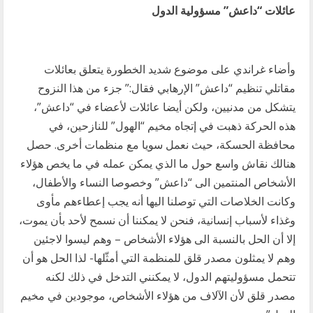
عائلات “داعش” مسؤولية الدول
وأضاء غراندي على موضوع شديد الخطورة يتعلق بعائلات
مقاتلي تنظيم “داعش” الإرهابي فقال:” جزء من هذا النزوح
يتشكل من مدنيين، ولكن أيضا عائلات لأعضاء في “داعش”،
هذه الحركة ذهبت في إتجاه مخيم “الهول” للنازحين، في
محافظة الحسكة، حيث نعمل سويا مع منظمات أخرى. حصل
هنالك نقاش واسع حول ما الذي يمكن عمله في ما يخص هؤلاء
الأشخاص المنتمين الى “داعش” وخصوصا النساء والأطفال،
وكانت الخلاصات التي توصلنا اليها أنه يجب إعطاءهم مأوى
وغذاء لأسباب إنسانية، فنحن لا يمكننا أن نسمح لأحد بأن يموت،
إلا أن الحل بالنسبة الى هؤلاء الأشخاص – وهم ليسوا لاجئين
وهم لا يمثلون مصدر قلق للمنظمة التي أمثّلها- لذا الحل هو أن
تتحمل مسؤوليتهم الدول، لا يمكنني التدخل في ذلك لكنه
مصدر قلق لأن الآلاف من هؤلاء الأشخاص، موجودين في مخيم