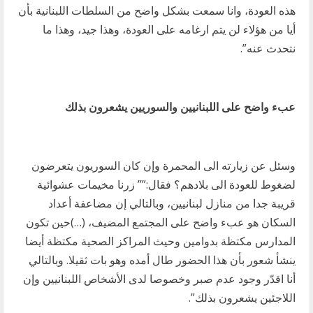
هذه العودة، وانا سمعت بشكل واضح من السلطات اللبنانية بأن
أيا من هؤلاء لن يتم ارغامه على العودة، وهذا جيد، وهذا ما
نتحدث عنه”.
عبء واضح على اللبنانيين والسوريين يشعرون بذلك
وسئل عن زيارته الى المحمرة وإن كان السوريون يتعرضون
لضغوط للعودة الى بلادهم؟ فقال:”” زرنا مخيمات عشوائية
قريبة جدا من منازل لبنانيين، وبالتالي إن مضاعفة أعداد
السكان هو عبء واضح على المجتمع المضيف، (…)حين تكون
المدارس مكتظة بدوامين وحيث المراكز الصحية مكتظة أيضا
ينشأ شعور بأن هذا الحضور طال أمده وهو بات ثقيلا. وبالتالي
أنا اقدّر وجود عدم صبر وخصوصا لدى الأشخاص اللبنانيين وإن
اللاجئين يشعرون بذلك”.