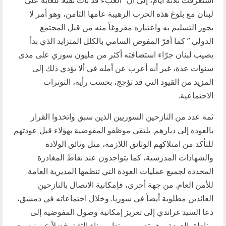
استغرقت ثلاثة أيام، إلى أن “العبء قد بات ثقيلاً للغاية على
لبنان مع بلوغ هذه الحرب الرهيبة عامها الثامن، وهو أمر لا
يجوز التسليم به واعتباره مفروغاً منه من قبل المجتمع
الدولي.” كما أقرّ المفوض السامي بالكلل المتزايد الذي بدأ
يصيب لبنان جرّاء استضافته أكثر من مليون سوري على مدى
سنوات عدة، غير أنه أعرب عن أمله في ألا يؤدي ذلك إلى
المزيد من القيود التي قد تؤجج، بحسب رأيه، التوترات
الاجتماعية.
ثمة عدد من النازحين السوريين الذين سبق واتخذوا القرار
بالعودة إلى ديارهم. يلتقي موظفو المفوضية بهؤلاء قبل عودتهم
للتأكد من امتلاكهم الوثائق اللازمة، مثل وثائق الولادة
والشهادات المدرسية، كما يتواجدون عند نقاط المغادرة
المحددة لجميع عمليات العودة التي تنظمها المديرية العامة
للأمن العام. من جهة أخرى، فإمكانية الاتصال بالنازحين
العائدين مطلوبة أيضاً في سوريا. وخلال اجتماعاته في دمشق،
دعا السيد غراندي إلى تعزيز إمكانية وصول المفوضية إلى
مناطق العودة، وهو تدبير من تدابير بناء الثقة، فضلاً عن توسيع