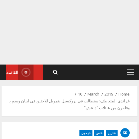
القائمة
Primary
Menu
10
March
2019
Home
غراندي المتعاطف: سنطالب في بروكسيل بتمويل للاجئين في لبنان وسوريا
وقلقون من عائلات “داعش”
تقارير
خاص
نازحون