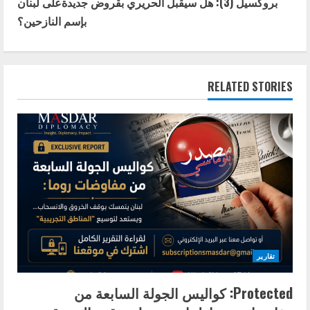
t
بروكسيل (3): هل سيقبل الحريري بقروض جديدةعلى لبنان
بإسم النازحين؟
i
n
RELATED STORIES
u
e
R
e
a
d
تقارير
i
Protected: كواليس الجولة السابعة من
n