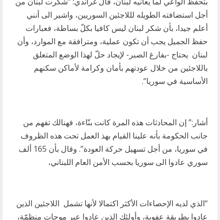
بتحفظ الواعي لما يعانيه لبنان، قال غراندي: “شكرت لبنان من
أجل استضافته الطويله لللاجئين السوريين، واشير الى أنني
أعلم جيدا، بأن شكر لبنان ليس كافيا بكلّ بساطة، فعبارات
حفظ الجميل يجب أن تكون عملية، ومترافقة مع الموارد، وأن
لبنان يحتاج -بفارغ الصبر- لإيجاد حلّ لهذا الوضع المتعلق
باللاجئين من خلال عودتهم بأمان وكرامة لأماكن سكنهم
الأساسية في سوريا”.
أشار:” إن المحادثات هذه المرة كانت بنّاءة، فهنالك تفهم من
جانب الحكومة بأنه علينا القيام بهذ العمل تحت هذه الظروف
في سوريا، من أجل تسهيل حركة العودة”. وقال بأن 165 ألف
سوري عادوا الى سوريا بحسب الأمن العام اللبناني،
“الذي لديه الإحصاءات الأكثر اكتمالا لأنها تشمل اللاجئين الذين
عادوا بطريقة عفوية، وأولئك الذين عادوا عبر موجات منظمّة،