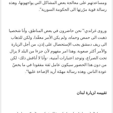
ومساعدتهم على معالجة بعض المشاكل التي يواجهونها، وهذه
رسالة قوية مرّرتها الى الحكومة السورية”.
وروى غراندي:” نحن حاضرون في بعض المناطق، وأنا شخصيا
ذهبت الى حمص وحماه، ولم يكن الأمر معقّدا، ولكن للذهاب
الى ريف دمشق يجب الإستحصال على إذن، من أجل الزيارة
والأمر أكثر صعوبة. وهذا امر مفهوم لأن جزءا من البلد لا يزال
تحت الصراع، وتوجد اعتبارات أمنية، -وأنا لا أناقش ذلك- لكن
من دون هذا الحضور سيكون عامل ثقة مفقودا في ما يخصّ
عودة الناس. وهذه رسالة مهمّة أريد الإضاءة عليها”.
تقييمه لزيارة لبنان