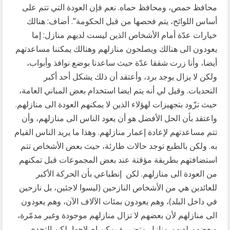
محافظ حمص، ومحافظ حماه. نعم فإن العودة التي تتم على
أساس اللوائح، يتم فحصها من قبل الحكومة”. أضاف: هنالك
خيارات عدّة أمام الأشخاص الذين ليست لديهم منازل: إما
يعودون الى هنالك ويصلحون منازلهم وهنالك يمكننا مساعدتهم
أيضا، وأنا زرت شققا عدّة حيث ساعدنا بوضع نوافذ وأبواب،
ولكن لا يزال يوجد برد، وأعتقد أن ذلك يشكل أحد أكبر
التحديات. وقيل لي أنه يتم ايضا استخدام بعض المباني العامة،
حيث تزّود بتجهيزات لهؤلاء الذين لا يمكنهم العودة الى منازلهم.
واعتقد بأن الحل الأفضل هو أن يعود الناس الى منازلهم، وأن
تتم مساعدتهم لإعادة إعمار منازلهم. وهذا ما يريد الناس القيام
به. ولكن بالطبع توجد حالات طارئة، حيث بعض الأشخاص تتم
استضافتهم بطريقة مؤقتة عند بعض المجموعات قبل تمكنهم
من العودة الى منازلهم. لكن إنطباعي بأن الحركة الأكبر
للعائدين هي من الأشخاص النازحين (ليسوا لاجئين، بل نازحين
في داخل البلد)، وهم يعودون بمئات الآلاف الآن، وهم يعودون
الى منازلهم لأن بعضهم لا تزال منازلهم موجودة وغير مدمّرة،
وبعضهم لديهم منازل متضررة يمكن إصلاحها، لكن التحدي