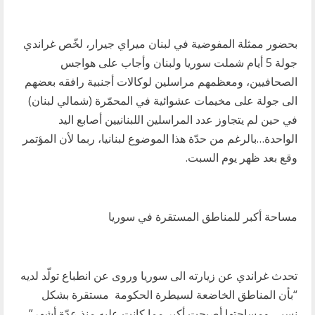
بحضور ممثلة المفوضية في لبنان ميراي جيرار، لخّص غراندي
جولة 5 أيام شملت سوريا ولبنان وأجاب على هواجس
الصحافيين، ومعظمهم مراسلين لوكالات أجنبية رافقه بعضهم
الى جولة على مخيمات عشوائية في المحمّرة (شمالي لبنان)
في حين لم يتجاوز عدد المراسلين اللبنانيين أصابع اليد
الواحدة…بالرغم من حدّة هذا الموضوع لبنانيا، ربما لأن المؤتمر
وقع بعد ظهر يوم السبت.
مساحة أكبر للمناطق المستقرة في سوريا
تحدث غراندي عن زيارته الى سوريا وروى عن انطباع تولّد لديه
“بأن المناطق الخاضعة لسيطرة الحكومة مستقرة بشكل
نسبي ومساحتها أصبحت أكبر مما كانت عليه منذ عدّة أشهر”،