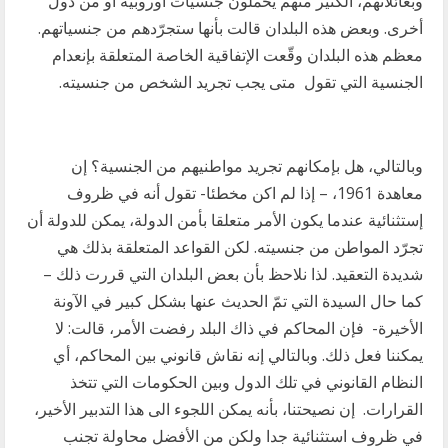
وبعائلاتهم، الكثير منهم يحملون جنسيات أوروبية أو من دول
أخرى. وبعض هذه البلدان قالت بأنها ستجرّدهم من جنسياتهم.
معظم هذه البلدان وقّعت الإتفاقية الخاصة المتعلقة بإنعدام
الجنسية التي تقول متى يجب تجريد الشخص من جنسيته.
وبالتالي، هل بإمكانهم تجريد مواطنيهم من الجنسية؟ إن
معاهدة 1961، – إذا لم اكن مخطئا- تقول أنه في ظروف
إستثنائية عندما يكون الأمر متعلقا بأمن الدولة، يمكن للدولة أن
تجرّد المواطن من جنسيته. لكن القواعد المتعلقة بذلك هي
شديدة التعقيد. لذا نلاحظ بأن بعض البلدان التي قررت ذلك –
كما حال السيدة التي تمّ الحديث عنها بشكل كبير في الآونة
الأخيرة- فإن المحاكم في ذاك البلد رفضت الأمر، قالت: لا
يمكننا فعل ذلك. وبالتالي إنه نقاش قانوني بين المحاكم، أي
النظام القانوني في تلك الدول وبين الحكومات التي تتخذ
القرارات. إن نصيحتنا، بأنه يمكن اللجوء الى هذا التدبير الأخير،
في ظروف استثنائية جدا ولكن من الأفضل محاولة تجنب