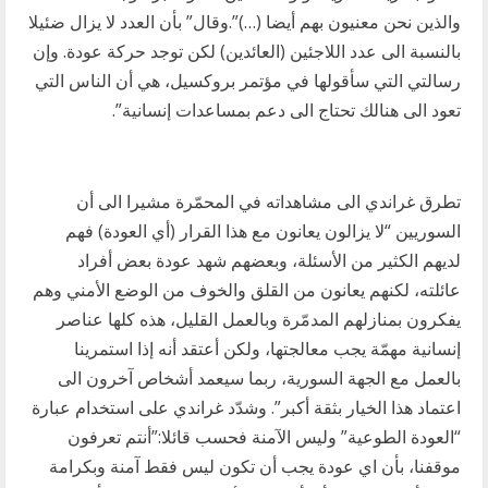
والذين نحن معنيون بهم أيضا (…)”.وقال” بأن العدد لا يزال ضئيلا
بالنسبة الى عدد اللاجئين (العائدين) لكن توجد حركة عودة. وإن
رسالتي التي سأقولها في مؤتمر بروكسيل، هي أن الناس التي
تعود الى هنالك تحتاج الى دعم بمساعدات إنسانية”.
تطرق غراندي الى مشاهداته في المحمّرة مشيرا الى أن
السوريين “لا يزالون يعانون مع هذا القرار (أي العودة) فهم
لديهم الكثير من الأسئلة، وبعضهم شهد عودة بعض أفراد
عائلته، لكنهم يعانون من القلق والخوف من الوضع الأمني وهم
يفكرون بمنازلهم المدمّرة وبالعمل القليل، هذه كلها عناصر
إنسانية مهمّة يجب معالجتها، ولكن أعتقد أنه إذا استمرينا
بالعمل مع الجهة السورية، ربما سيعمد أشخاص آخرون الى
اعتماد هذا الخيار بثقة أكبر”. وشدّد غراندي على استخدام عبارة
“العودة الطوعية” وليس الآمنة فحسب قائلا:”أنتم تعرفون
موقفنا، بأن اي عودة يجب أن تكون ليس فقط آمنة وبكرامة