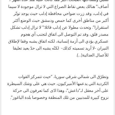
أضاف:” هنالك بعض نقاط الصراع التي لا تزال موجودة لا سيما
في إدلب، وقد زرت ضواحي محافظة إدلب حيث يوجد توتّر
أكبر من مناطق أخرى كما حمص ودمشق حيث الوضع أكثر
استقرارا”. وتحدث مطولا عن إدلب قائلا:” لا تزال إدلب تشكل
مصدر قلق، وقد تم التوصل الى اتفاق لتجنب أي هجوم
عسكري يؤدي الى أزمة إنسانية، لكنه اتفاق يشبه وقفا لإطلاق
النيران -لا أريد تسميته كذلك- لكنّه يشبه الى حدّ بعيد تعليقا
للأعمال العدائية(…).
وتطرّق الى شمالي شرقي سوريا، “حيث تتمركز القوات
الكردية التي يدعمها الأميركيون، حيث هي على وشك السيطرة
على آخر معقل لـ”داعش”، وهذا ادّى كما تعرفون الى حركة
نزوح كبيرة للمدنيين من تلك المنطقة وخصوصا بلدة الباغوز”.