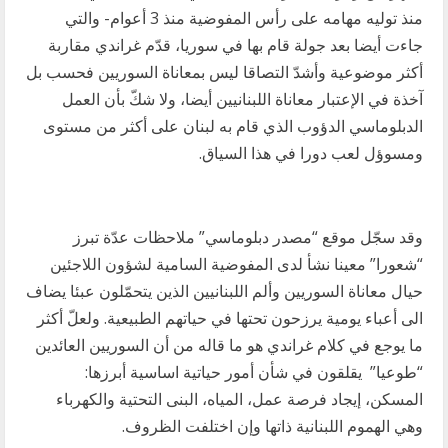
منذ توليه مهامه على رأس المفوضية منذ 3 أعوام- والتي
جاءت أيضا بعد جولة قام بها في سوريا، قدّم غراندي مقاربة
أكثر موضوعية وأشدّ التصاقا ليس بمعاناة السوريين فحسب بل
آخذة في الإعتبار معاناة اللبنانيين أيضا، ولا شكّ بأن العمل
الدبلوماسي الدؤوب الذي قام به لبنان على أكثر من مستوى
ومسوؤل لعب دورا في هذا السياق.
وقد سجّل موقع “مصدر دبلوماسي” ملاحظات عدّة تبرز
“شعورا” معينا نشأ لدى المفوضية السامية لشؤون اللاجئين
حيال معاناة السوريين وألم اللبنانيين الذين يتحمّلون عبئا يضاف
الى أعباء يومية يرزحون تحتها في حياتهم الطبيعية. ولعلّ أكثر
ما يوجع في كلام غراندي هو ما قاله من أن السوريين العائدين
“طوعيا” يقلقون في شأن أمور حياتية اساسية أبرزها:
المسكن، إيجاد فرصة عمل، المياه، البنى التحتية والكهرباء
وهي الهموم اللبنانية ذاتها وإن اختلفت الظروف.