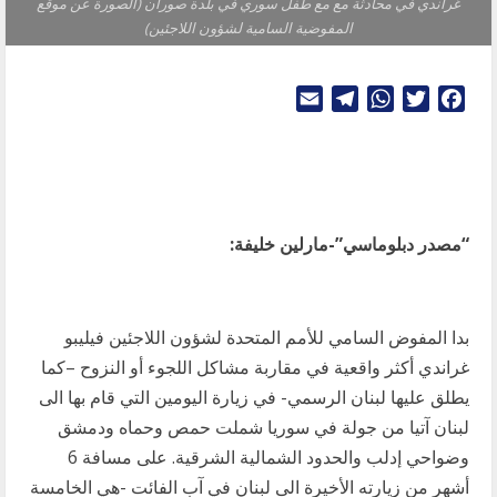
غراندي في محادثة مع مع طفل سوري في بلدة صوران (الصورة عن موقع
المفوضية السامية لشؤون اللاجئين)
Telegram
Email
WhatsApp
Twitter
Facebook
“مصدر دبلوماسي”-مارلين خليفة:
بدا المفوض السامي للأمم المتحدة لشؤون اللاجئين فيليبو
غراندي أكثر واقعية في مقاربة مشاكل اللجوء أو النزوح –كما
يطلق عليها لبنان الرسمي- في زيارة اليومين التي قام بها الى
لبنان آتيا من جولة في سوريا شملت حمص وحماه ودمشق
وضواحي إدلب والحدود الشمالية الشرقية. على مسافة 6
أشهر من زيارته الأخيرة الى لبنان في آب الفائت -هي الخامسة