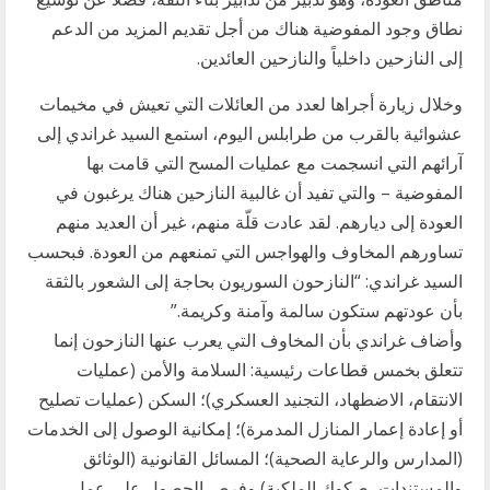
نطاق وجود المفوضية هناك من أجل تقديم المزيد من الدعم
إلى النازحين داخلياً والنازحين العائدين.
وخلال زيارة أجراها لعدد من العائلات التي تعيش في مخيمات
عشوائية بالقرب من طرابلس اليوم، استمع السيد غراندي إلى
آرائهم التي انسجمت مع عمليات المسح التي قامت بها
المفوضية – والتي تفيد أن غالبية النازحين هناك يرغبون في
العودة إلى ديارهم. لقد عادت قلّة منهم، غير أن العديد منهم
تساورهم المخاوف والهواجس التي تمنعهم من العودة. فبحسب
السيد غراندي: “النازحون السوريون بحاجة إلى الشعور بالثقة
بأن عودتهم ستكون سالمة وآمنة وكريمة.”
وأضاف غراندي بأن المخاوف التي يعرب عنها النازحون إنما
تتعلق بخمس قطاعات رئيسية: السلامة والأمن (عمليات
الانتقام، الاضطهاد، التجنيد العسكري)؛ السكن (عمليات تصليح
أو إعادة إعمار المنازل المدمرة)؛ إمكانية الوصول إلى الخدمات
(المدارس والرعاية الصحية)؛ المسائل القانونية (الوثائق
والمستندات، صكوك الملكية) وفرص الحصول على عمل.