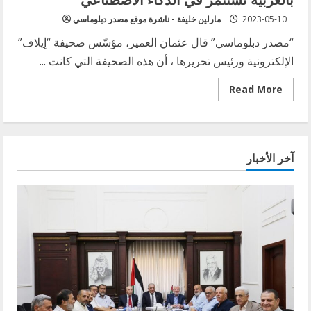
2023-05-10
مارلين خليفة - ناشرة موقع مصدر دبلوماسي
“مصدر دبلوماسي” قال عثمان العمير، مؤسّس صحيفة “إيلاف”
الإلكترونية ورئيس تحريرها ، أن هذه الصحيفة التي كانت ...
Read
Read More
more
about
العمير:
“إيلاف”
أول
صحيفة
آخر الأخبار
إلكترونية
ناطقة
بالعربية
تستثمر
في
الذكاء
الاصطناعي