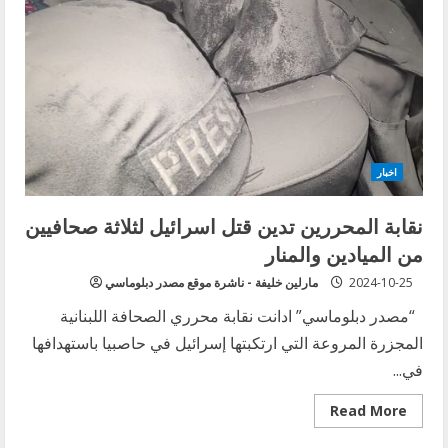
الجنوب”
الشجاعة
التي
طاردتها
اسرائيل
حتى
الموت
اخبار
نقابة المحررين تدين قتل اسرائيل لثلاثة صحافيين
من الميادين والمنار
2024-10-25
مارلين خليفة - ناشرة موقع مصدر دبلوماسي
“مصدر دبلوماسي” ادانت نقابة محرري الصحافة اللبنانية
المجزرة المروعة التي ارتكبتها إسرائيل في حاصبيا باستهدافها
في...
Read
Read More
more
about