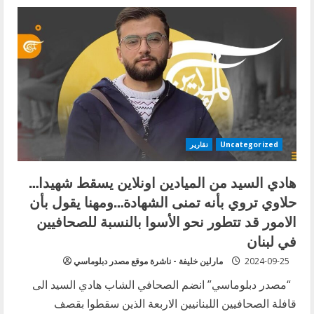
نقابة
المحررين
تدين
قتل
اسرائيل
لثلاثة
صحافيين
من
الميادين
والمنار
Uncategorized
تقارير
هادي السيد من الميادين اونلاين يسقط شهيدا…
حلاوي تروي بأنه تمنى الشهادة…ومهنا يقول بأن
الامور قد تتطور نحو الأسوا بالنسبة للصحافيين
في لبنان
2024-09-25
مارلين خليفة - ناشرة موقع مصدر دبلوماسي
“مصدر دبلوماسي” انضم الصحافي الشاب هادي السيد الى
قافلة الصحافيين اللبنانيين الاربعة الذين سقطوا بقصف