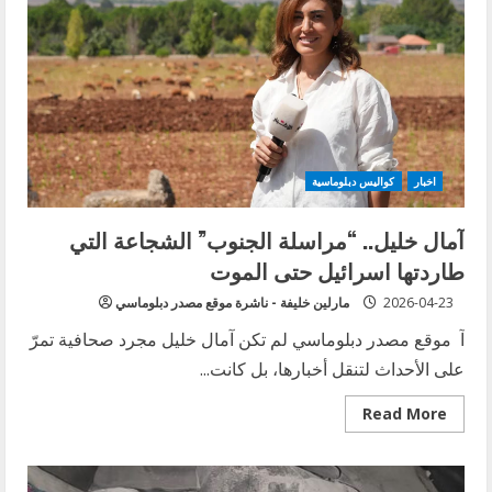
اخبار
كواليس دبلوماسية
آمال خليل.. “مراسلة الجنوب” الشجاعة التي
طاردتها اسرائيل حتى الموت
2026-04-23
مارلين خليفة - ناشرة موقع مصدر دبلوماسي
آ موقع مصدر دبلوماسي لم تكن آمال خليل مجرد صحافية تمرّ
على الأحداث لتنقل أخبارها، بل كانت...
Read
Read More
more
about
آمال
خليل..
“مراسلة