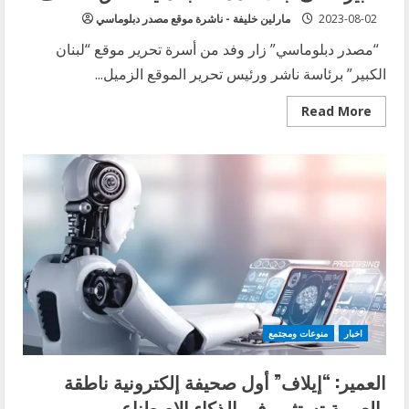
2023-08-02
مارلين خليفة - ناشرة موقع مصدر دبلوماسي
“مصدر دبلوماسي” زار وفد من أسرة تحرير موقع “لبنان
الكبير” برئاسة ناشر ورئيس تحرير الموقع الزميل...
Read
Read More
more
about
السفير
وليد
البخاري
يؤكد
أمام
أسرة
“لبنان
الكبير”
على
ثبات
المملكة
بحماية
اتفاق
الطائف
اخبار
منوعات ومجتمع
العمير: “إيلاف” أول صحيفة إلكترونية ناطقة
بالعربية تستثمر في الذكاء الاصطناعي