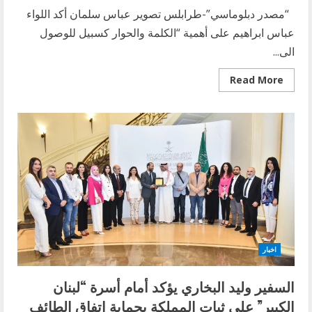
“مصدر دبلوماسي”-طرابلس تصوير عباس سلمان أكد اللواء
عباس ابراهيم على أهمية “الكلمة والحوار كسبيل للوصول
الى...
Read
Read More
more
about
اللواء
ابراهيم
من
طرابلس:
إذا
كان
دستور
الطائف
قد
كتب
بحبر
الوفاق
بعد
حوار…
فكيف
اخبار
يكون
الحوار
مرفوضا
السفير وليد البخاري يؤكد أمام أسرة “لبنان
لانتخاب
رئيس
الكبير” على ثبات المملكة بحماية اتفاق الطائف
للجمهورية؟