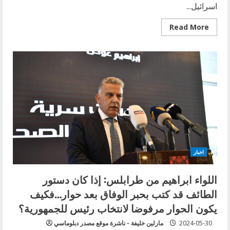
اسرائيل...
Read
Read More
more
about
هادي
السيد
من
الميادين
اونلاين
يسقط
شهيدا…
حلاوي
تروي
بأنه
تمنى
الشهادة…
ومهنا
يقول
بأن
اخبار
الامور
قد
تتطور
اللواء ابراهيم من طرابلس: إذا كان دستور
نحو
الأسوا
الطائف قد كتب بحبر الوفاق بعد حوار…فكيف
بالنسبة
للصحافيين
يكون الحوار مرفوضا لانتخاب رئيس للجمهورية؟
في
لبنان
2024-05-30
مارلين خليفة - ناشرة موقع مصدر دبلوماسي