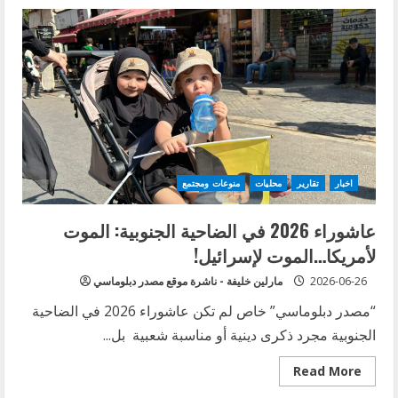
سفير
دولة
فلسطين
محمد
الاسعد
يستقبل
وفداً
من
قيادة
منظمة
الصاعقة
اخبار
تقارير
محليات
منوعات ومجتمع
عاشوراء 2026 في الضاحية الجنوبية: الموت
لأمريكا…الموت لإسرائيل!
2026-06-26
مارلين خليفة - ناشرة موقع مصدر دبلوماسي
“مصدر دبلوماسي” خاص لم تكن عاشوراء 2026 في الضاحية
الجنوبية مجرد ذكرى دينية أو مناسبة شعبية بل...
Read
Read More
more
about