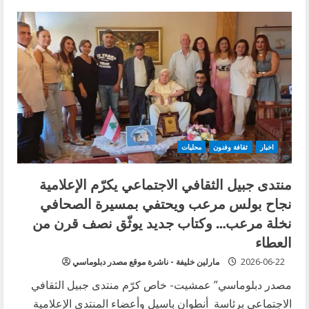
عاشوراء
2026
في
الضاحية
الجنوبية:
الموت
لأمريكا…
الموت
لإسرائيل!
اخبار
ثقافة وفنون
محليات
منتدى جبيل الثقافي الاجتماعي يكرّم الإعلامية
نجاح بولس مرعب ويحتفي بمسيرة الصحافي
نخلة مرعب… وكتاب جديد يوثّق نصف قرن من
العطاء
2026-06-22
مارلين خليفة - ناشرة موقع مصدر دبلوماسي
مصدر دبلوماسي” عمشيت- خاص كرّم منتدى جبيل الثقافي
الاجتماعي برئاسة أنطوان باسيل وأعضاء المنتدى الإعلامية