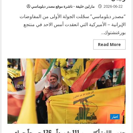
2026-06-22
مارلين خليفة - ناشرة موقع مصدر دبلوماسي
“مصدر دبلوماسي” سجّلت الجولة الأولى من المفاوضات
الإيرانية – الأميركية التي انعقدت أمس الاحد في منتجع
بورغنشتوك...
Read
Read More
more
about
الخارجية
القطرية:
تقدم
مشجّع
في
أولى
المفاوضات
الإيرانية
–
الأميركية
واتفاق
على
خارطة
طريق
خلال
اخبار
60
يوماً
وآليات
حزب الله: أكثر من 111 شهيداً و176 جريحاً جراء
خاصة