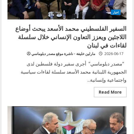
إسرائيل
على
«حرية
اخبار
الحركة»
داخل
لبنان
السفير الفلسطيني محمد الأسعد يبحث أوضاع
اللاجئين ويعزز التعاون الإنساني خلال سلسلة
لقاءات في لبنان
2026-06-17
مارلين خليفة - ناشرة موقع مصدر دبلوماسي
“مصدر دبلوماسي” أجرى سفير دولة فلسطين لدى
الجمهورية اللبنانية محمد الأسعد سلسلة لقاءات سياسية
واجتماعية وإنسانية...
Read
Read More
more
about
السفير
الفلسطيني
محمد
الأسعد
يبحث
أوضاع
اللاجئين
ويعزز