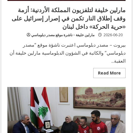
مارلين خليفة لتلفزيون المملكة الأردنية: أزمة
وقف إطلاق النار تكمن في إصرار إسرائيل على
«حرية الحركة» داخل لبنان
2026-06-20
مارلين خليفة - ناشرة موقع مصدر دبلوماسي
بيروت – مصدر دبلوماسي اعتبرت ناشؤة موقع “مصدر
دبلوماسي” والكاتبة في الشؤون الدبلوماسية مارلين خليفة أن
العقبة...
Read
Read More
more
about
مارلين
خليفة
لتلفزيون
المملكة
الأردنية:
أزمة
وقف
إطلاق
النار
تكمن
في
إصرار