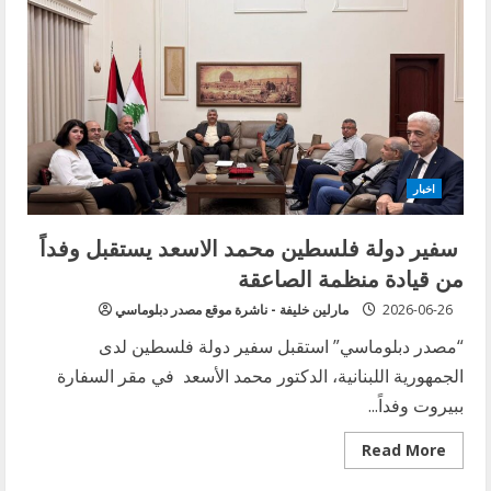
بين
الولايات
المتحدة
الأميركية
ودولة
إسرائيل
والجمهورية
اللبنانية
اخبار
سفير دولة فلسطين محمد الاسعد يستقبل وفداً
من قيادة منظمة الصاعقة
2026-06-26
مارلين خليفة - ناشرة موقع مصدر دبلوماسي
“مصدر دبلوماسي” استقبل سفير دولة فلسطين لدى
الجمهورية اللبنانية، الدكتور محمد الأسعد في مقر السفارة
ببيروت وفداً...
Read
Read More
more
about