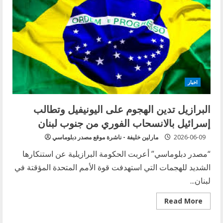
أحمد
قعبور
“وسام
الثقافة
والعلوم
والفنون
–
مستوى
التألق”
تقديراً
لمسيرته
الداعمة
اخبار
للقضية
الفلسطينية
البرازيل تدين الهجوم على اليونيفيل وتطالب
إسرائيل بالانسحاب الفوري من جنوب لبنان
2026-06-09
مارلين خليفة - ناشرة موقع مصدر دبلوماسي
“مصدر دبلوماسي” أعربت الحكومة البرازيلية عن استنكارها
الشديد للهجمات التي استهدفت قوة الأمم المتحدة المؤقتة في
لبنان...
Read
Read More
more
about
البرازيل