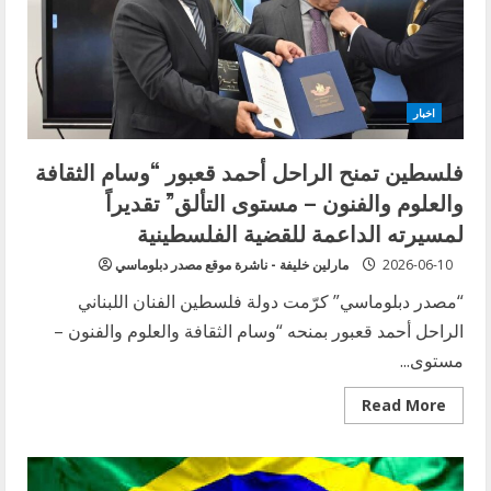
التعاون
الإنساني
خلال
سلسلة
لقاءات
في
لبنان
اخبار
فلسطين تمنح الراحل أحمد قعبور “وسام الثقافة
والعلوم والفنون – مستوى التألق” تقديراً
لمسيرته الداعمة للقضية الفلسطينية
2026-06-10
مارلين خليفة - ناشرة موقع مصدر دبلوماسي
“مصدر دبلوماسي” كرّمت دولة فلسطين الفنان اللبناني
الراحل أحمد قعبور بمنحه “وسام الثقافة والعلوم والفنون –
مستوى...
Read
Read More
more
about
فلسطين
تمنح
الراحل