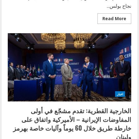
نجاح بولس...
Read
Read More
more
about
منتدى
جبيل
الثقافي
الاجتماعي
يكرّم
الإعلامية
نجاح
بولس
مرعب
ويحتفي
بمسيرة
الصحافي
نخلة
مرعب…
وكتاب
اخبار
جديد
يوثّق
نصف
الخارجية القطرية: تقدم مشجّع في أولى
قرن
من
المفاوضات الإيرانية – الأميركية واتفاق على
العطاء
خارطة طريق خلال 60 يوماً وآليات خاصة بهرمز
ولبنان