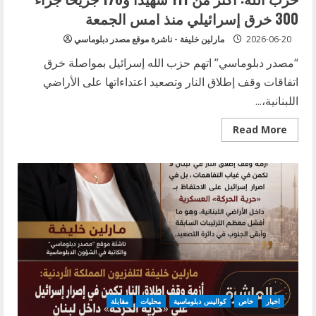
بهرمز
300 خرق إسرائيلي منذ امس الجمعة
ولبنان
2026-06-20
مارلين خليفة - ناشرة موقع مصدر دبلوماسي
“مصدر دبلوماسي” اتهم حزب الله إسرائيل بمواصلة خرق
اتفاقات وقف إطلاق النار وتصعيد اعتداءاتها على الأراضي
اللبنانية،...
Read
Read More
more
about
حزب
الله:
أكثر
من
111
شهيداً
و176
جريحاً
جراء
300
خرق
إسرائيلي
منذ
امس
الجمعة
اخبار
خاص
كواليس دبلوماسية
محليات
مقابلة