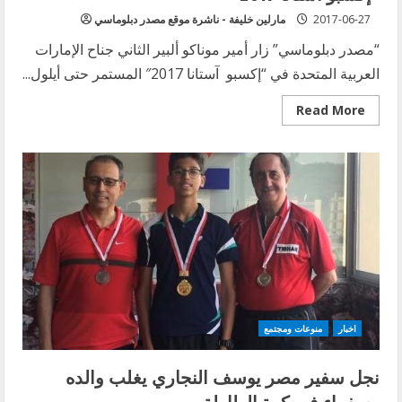
2017-06-27
مارلين خليفة - ناشرة موقع مصدر دبلوماسي
“مصدر دبلوماسي” زار أمير موناكو ألبير الثاني جناح الإمارات
العربية المتحدة في “إكسبو آستانا 2017″ المستمر حتى أيلول...
Read
Read More
more
about
أمير
موناكو
ألبير
الثاني
يزور
جناح
الإمارات
في
“إكسبو
آستانا
2017”:
اخبار
منوعات ومجتمع
نجل سفير مصر يوسف النجاري يغلب والده
وسفراء في كرة الطاولة