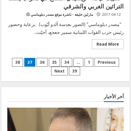
التراثين الغربي والشرقي
2017-04-12
مارلين خليفة - ناشرة موقع مصدر دبلوماسي
“مصدر دبلوماسي” (الصور بعدسة آلدو أيّوب) برعاية وحضور
رئيس حزب القوات اللبنانية سمير جعجع، أحيّت...
Read
Read More
more
about
“صليبك
Posts
قيامة”:
38
37
36
35
34
…
1
Previous
ريسيتال
الفصح
Next
39
pagination
في
معراب
ينشد
التراثين
الغربي
والشرقي
آخر الأخبار