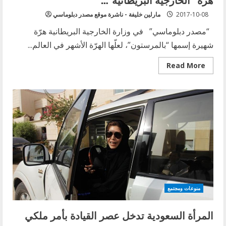
2017-10-08
مارلين خليفة - ناشرة موقع مصدر دبلوماسي
“مصدر دبلوماسي” في وزارة الخارجية البريطانية هرّة
شهيرة إسمها “بالمرستون”، لعلّها الهرّة الأشهر في العالم...
Read
Read More
more
about
تعرّف
الى
“دبلوماسية
القطط”
مع
بالمرستون
هرّة
“الخارجية
البريطانية”…
منوعات ومجتمع
المرأة السعودية تدخل عصر القيادة بأمر ملكي