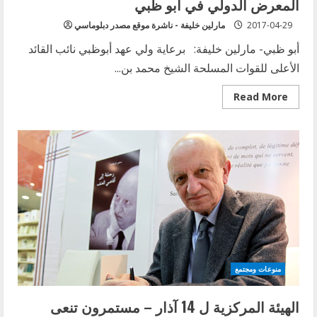
المعرض الدولي في أبو ظبي
2017-04-29
مارلين خليفة - ناشرة موقع مصدر دبلوماسي
أبو ظبي- مارلين خليفة: برعاية ولي عهد أبوظبي نائب القائد
الأعلى للقوات المسلحة الشيخ محمد بن...
Read
Read More
more
about
جائزة
الشيخ
زايد
للكتاب
تكرّم
الفائزين
في
المعرض
الدولي
في
أبو
ظبي
منوعات ومجتمع
الهيئة المركزية ل 14 آذار – مستمرون تنعى