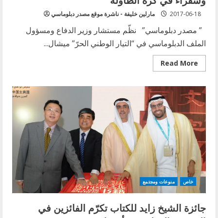
2017-06-18
مارلين خليفة - ناشرة موقع مصدر دبلوماسي
” مصدر دبلوماسي” نظّم مستشار وزير الدفاع ومسؤول
الملف الدبلوماسي في “التيار الوطني الحرّ” ميشال...
Read
Read More
more
about
نجل
سفير
مصر
يوسف
النجاري
يغلب
والده
وسفراء
في
كرة
الطاولة
خاص
منوعات ومجتمع
جائزة الشيخ زايد للكتاب تكرّم الفائزين في