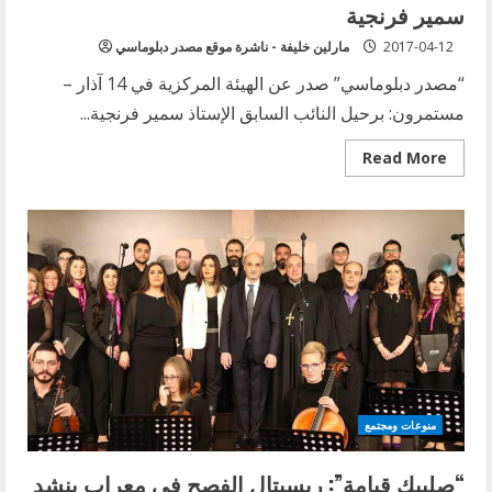
سمير فرنجية
2017-04-12
مارلين خليفة - ناشرة موقع مصدر دبلوماسي
“مصدر دبلوماسي” صدر عن الهيئة المركزية في 14 آذار –
مستمرون: برحيل النائب السابق الإستاذ سمير فرنجية...
Read
Read More
more
about
الهيئة
المركزية
ل
14
آذار
–
مستمرون
تنعى
سمير
فرنجية
منوعات ومجتمع
“صليبك قيامة”: ريسيتال الفصح في معراب ينشد