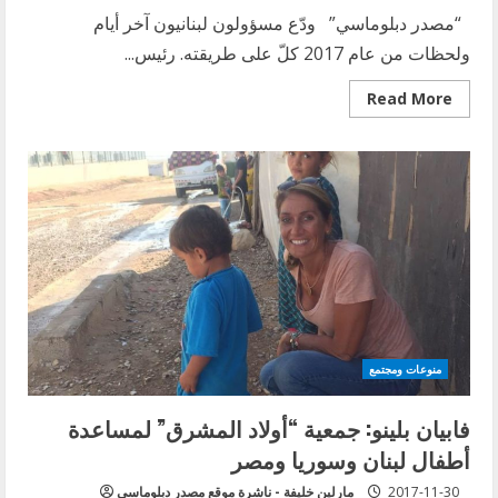
“مصدر دبلوماسي” ودّع مسؤولون لبنانيون آخر أيام
ولحظات من عام 2017 كلّ على طريقته. رئيس...
Read
Read More
more
about
آخر
صور
لشخصيات
لبنانية
من
ألبوم
2017
منوعات ومجتمع
فابيان بلينو: جمعية “أولاد المشرق” لمساعدة
أطفال لبنان وسوريا ومصر
2017-11-30
مارلين خليفة - ناشرة موقع مصدر دبلوماسي