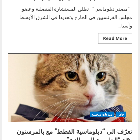
“مصدر دبلوماسي” تطلق المستشارة القنصلية وعضو
مجلس الفرنسيين في الخارج وتحديدا في الشرق الأوسط
وآسيا...
Read
Read More
more
about
فابيان
بلينو:
جمعية
“أولاد
المشرق”
لمساعدة
أطفال
لبنان
وسوريا
ومصر
خاص
منوعات ومجتمع
تعرّف الى “دبلوماسية القطط” مع بالمرستون
هرّة “الخارجية البريطانية”…