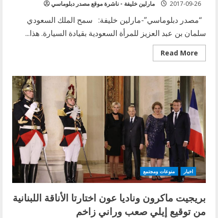
2017-09-26
مارلين خليفة - ناشرة موقع مصدر دبلوماسي
“مصدر دبلوماسي”-مارلين خليفة: سمح الملك السعودي
سلمان بن عبد العزيز للمرأة السعودية بقيادة السيارة. هذا...
Read
Read More
more
about
المرأة
السعودية
تدخل
عصر
القيادة
بأمر
ملكي
اخبار
منوعات ومجتمع
بريجيت ماكرون وناديا عون اختارتا الأناقة اللبنانية
من توقيع إيلي صعب وراني زاخم