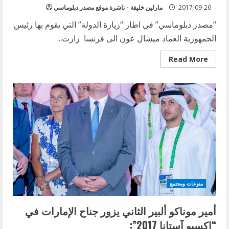
2017-09-26
مارلين خليفة - ناشرة موقع مصدر دبلوماسي
“مصدر دبلوماسي” في اطار “زيارة الدولة” التي يقوم بها رئيس
الجمهورية العماد ميشال عون الى فرنسا زارت...
Read
Read More
more
about
بريجيت
ماكرون
وناديا
عون
اختارتا
الأناقة
اللبنانية
من
توقيع
إيلي
صعب
وراني
زاخم
منوعات ومجتمع
أمير موناكو ألبير الثاني يزور جناح الإمارات في
“إكسبو آستانا 2017”: