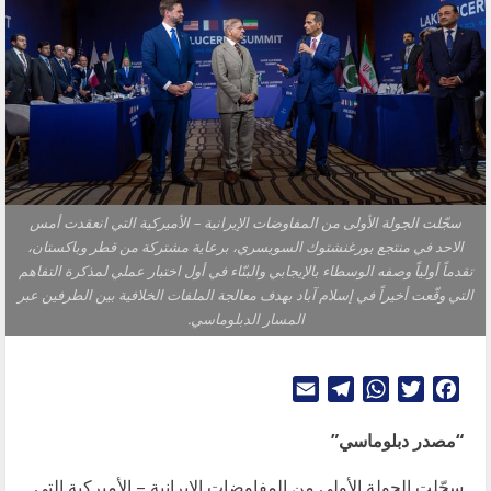
سجّلت الجولة الأولى من المفاوضات الإيرانية – الأميركية التي انعقدت أمس
الاحد في منتجع بورغنشتوك السويسري، برعاية مشتركة من قطر وباكستان،
تقدماً أولياً وصفه الوسطاء بالإيجابي والبنّاء في أول اختبار عملي لمذكرة التفاهم
التي وقّعت أخيراً في إسلام آباد بهدف معالجة الملفات الخلافية بين الطرفين عبر
المسار الدبلوماسي.
Telegram
Email
WhatsApp
Twitter
Facebook
“مصدر دبلوماسي”
سجّلت الجولة الأولى من المفاوضات الإيرانية – الأميركية التي