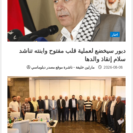
a
d
i
اخبار
n
دبور سيخضع لعملية قلب مفتوح وابنته تناشد
g
سلام إنقاذ والدها
2026-08-08
مارلين خليفة - ناشرة موقع مصدر دبلوماسي