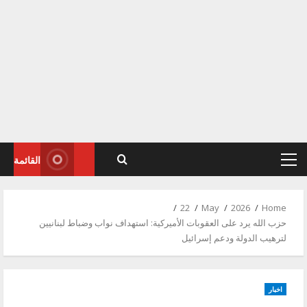
القائمة
Primary
Menu
22
May
2026
Home
حزب الله يرد على العقوبات الأميركية: استهداف نواب وضباط لبنانيين
لترهيب الدولة ودعم إسرائيل
اخبار