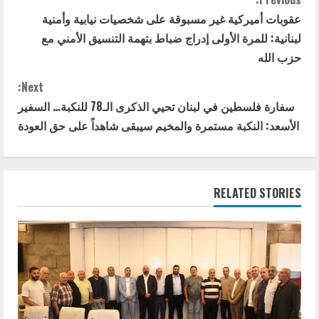
C
عقوبات أميركية غير مسبوقة على شخصيات نيابية وأمنية
o
لبنانية: للمرة الأولى إدراج ضباط بتهمة التنسيق الأمني مع
n
حزب الله
t
Next:
سفارة فلسطين في لبنان تحيي الذكرى الـ78 للنكبة… السفير
i
الأسعد: النكبة مستمرة والمخيم سيبقى شاهداً على حق العودة
n
u
RELATED STORIES
e
R
e
a