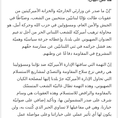
“إنّ ما صدر عن وزارتَي الخارجيّة والخزانة الأميركيتين من
عقوبات طالت نوّابًا لبنانيّين منتخبين من الشعب، وضبّاطًا في
الجيش والأمن العام، ومسؤولين في حزب الله وحركة أمل، هو
محاولة ترهيب أميركيّة للشعب اللبناني الحر من أجل تدعيم
العدوان الصهيوني على بلدنا، وإعطائه جرعة سياسيّة وهميّة
بعد فشل جرائمه في ثني اللبنانيّين عن ممارسة حقّهم
المشروع في المقاومة دفاعًا عن وطنهم.
إنّ التهمة التي ساقتها الإدارة الأميركيّة ضد نوّابنا ومسؤولينا
هي رفض نزع سلاح المقاومة والتصدّي لمشاريع الاستسلام
التي تحاول الإدارة الأميركيّة جرّ بلدنا إليها لمصلحة الكيان
الصهيوني، وهذه التهمة تطال غالبيّة الشعب المتمسّك
بالمقاومة والرافض للاستسلام. وهذه العقوبات هي وسام
شرف على صدر المشمولين بها، وتأكيد إضافي على صوابيّة
خيارنا، وهي في مفاعيلها لا تساوي الحبر الذي كُتبت به، ولن
يكون لها أي تأثير عملي على خياراتنا وعلى مواصلة عمل