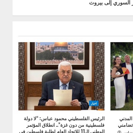
 السوري إلى بيروت
اخبار
المدني
الرئيس الفلسطيني محمود عباس: “لا دولة
 تضامني
فلسطينية من دون غزة”.. انطلاق المؤتمر
الوطني الـ11 للاتحاد العام لطلبة فلسطين في
لوماسي