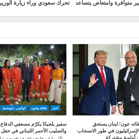
تحرك سعودي وراء زيارة الوزير
اخبار
ثقافة وفنون
كواليس دبلوماسية
قائه عون: لبنان يستحق
سفير بلجيكا يكرّم مسعفي الدفاع 
الإسرائيليون في طور الانسحاب
والصليب الأحمر اللبناني في حفل
 أولوية مشتركة
مارلين خليفة - ناشرة موقع مصدر دب