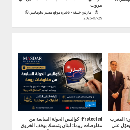
بيروت
مارلين خليفة - ناشرة موقع مصدر دبلوماسي
2026-07-29
تقارير
ش: المغرب
Protected: كواليس الجولة السابعة من
يعوّل على
مفاوضات روما: لبنان يتمسك بوقف الخروق