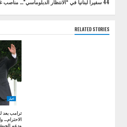
44 سفيراً لبنانياً في “الانتظار الدبلوماسي”… مناصب غير متوافرة وامتعاض يتصاعد
o
n
t
RELATED STORIES
i
n
u
e
R
e
اخبار
a
ترامب بعد ل
الاحترام… و
d
ودعم الجيش