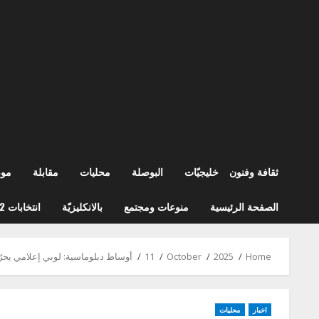
ثقافة وفنون
خليجيّات
البوصلة
محليات
مقابلة
مو
الصفحة الرئيسية
منوعات ومجتمع
بالانكليزيّة
انتخابات 2022
Home
2025
October
11
أوساط دبلوماسية: لوبي إعلامي يحرّ
اخبار
محليات