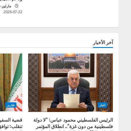
مارلين 
i
2026-07-22
n
g
آخر الأخبار
اخبار
تقارير
الرئيس الفلسطيني محمود عباس: “لا دولة
قضية السفير
فلسطينية من دون غزة”.. انطلاق المؤتمر
تنقلب: تواف