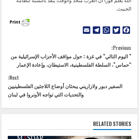
الله يعلم فوراً أنّ الغرب متّحد والوقت ينفد بالنسبة لنظامه
الخبيث.
Print
Telegram
Email
WhatsApp
Twitter
Facebook
C
Previous:
” اليوم التالي” في غزة : حول مواقف الأحزاب الإسرائيلية من
o
“حماس”، السلطة الفلسطينية، الاستيطان، وإعادة الإعمار
n
Next:
t
السفير دبور ولازاريني يبحثان أوضاع اللاجئين الفلسطينيين
والتحديات التي تواجه الأونروا في لبنان
i
n
RELATED STORIES
u