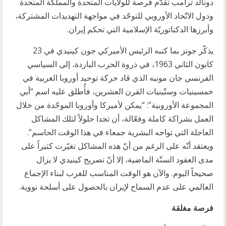
دونالد ترامب تقدّم فرصة للولايات المتحدة والمملكة المتحدة
ودول الاتّحاد الأوروبي للتوحّد في مواجهة التهديدات المشتركة،
وأبرزها الدكتاتوريّة الإسلامية التي تحكم إيران.
يذكّر جونز بما كتبه الرئيس الأميركي جون كينيدي في 23
كانون الثاني 1963، في ذروة الحرب الباردة، إلى السياسي
الفرنسي جان مونيه الذي قاد حركة توحيد أوروبا الغربية في
خمسينيات وستّينيات القرن العشرين، فأُطلق عليه اسم “أبي
المجموعة الأوروبية”: “يمكن لأميركا وأوروبا الموحّدة من خلال
العمل بشراكة كاملة وفعّالة، أن تجدا حلولاً لتلك المشاكل
العاجلة التي تواجه البشرية جمعاء في هذا الوقت الحاسم”.
ويعتقد أنّه على الرغم من أنّ هذه المشاكل تغيّرت كثيراً على
مدى العقود الستّة الماضية، إلا أنّ تصريح كينيدي لا يزال
صحيحاً اليوم. والآن هو الوقت المناسب للغرب لبناء الإجماع
العالمي على عدم السماح لإيران بالحصول على أسلحة نووية.
فرصة مغلقة