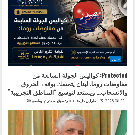
e
R
e
a
d
تقارير
i
Protected: كواليس الجولة السابعة من
n
مفاوضات روما: لبنان يتمسك بوقف الخروق
g
والانسحاب… ويستعد لتوسيع “المناطق التجريبية”
2026-08-03
مارلين خليفة - ناشرة موقع مصدر دبلوماسي