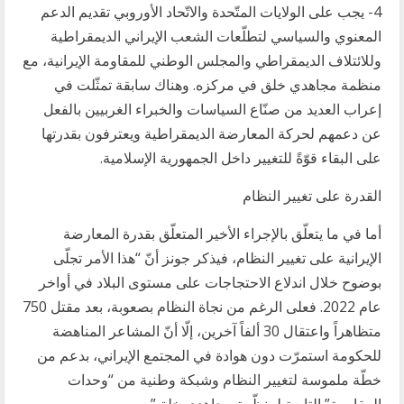
4- يجب على الولايات المتّحدة والاتّحاد الأوروبي تقديم الدعم
المعنوي والسياسي لتطلّعات الشعب الإيراني الديمقراطية
وللائتلاف الديمقراطي والمجلس الوطني للمقاومة الإيرانية، مع
منظمة مجاهدي خلق في مركزه. وهناك سابقة تمثّلت في
إعراب العديد من صنّاع السياسات والخبراء الغربيين بالفعل
عن دعمهم لحركة المعارضة الديمقراطية ويعترفون بقدرتها
على البقاء قوّةً للتغيير داخل الجمهورية الإسلامية.
القدرة على تغيير النظام
أما في ما يتعلّق بالإجراء الأخير المتعلّق بقدرة المعارضة
الإيرانية على تغيير النظام، فيذكر جونز أنّ “هذا الأمر تجلّى
بوضوح خلال اندلاع الاحتجاجات على مستوى البلاد في أواخر
عام 2022. فعلى الرغم من نجاة النظام بصعوبة، بعد مقتل 750
متظاهراً واعتقال 30 ألفاً آخرين، إلّا أنّ المشاعر المناهضة
للحكومة استمرّت دون هوادة في المجتمع الإيراني، بدعم من
خطّة ملموسة لتغيير النظام وشبكة وطنية من “وحدات