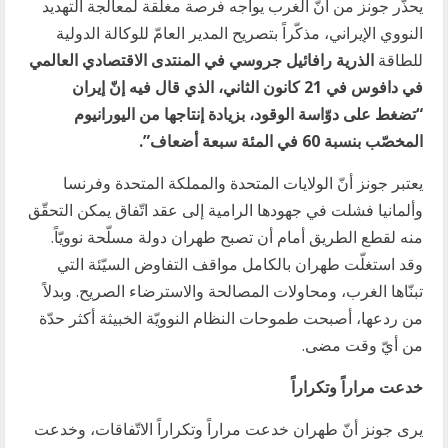
يحذّر جونز من أنّ الغرب يواجه فرصة مغلقة لمعالجة التهديد
النووي الإيراني، مذكّراً بتصريح المدير العامّ للوكالة الدولية
للطاقة
الذرية رافائيل جروسي في المنتدى الاقتصادي العالمي
في دافوس في 21 كانون الثاني، الذي قال فيه إنّ إيران
“تضغط على دوّاسة الوقود، بزيادة إنتاجها من اليورانيوم
المخصّب بنسبة 60 في المئة سبعة أضعاف
”.
يعتبر جونز أنّ الولايات المتحدة والمملكة المتحدة وفرنسا
وألمانيا فشلت في جهودها الرامية إلى عقد اتّفاق يمكن التحقّق
منه لقطع الطريق أمام أن تصبح طهران دولة مسلّحة نوويّاً.
وقد استغلّت طهران بالكامل مواقف التفاوض السيّئة التي
تبنّاها الغرب، ومحاولات المصالحة والاسترضاء الصريح. وبدلاً
من ردعها، أصبحت طموحات النظام النوويّة الخبيثة أكثر حدّة
من أيّ وقت مضى.
خدعت مراراً وتكراراً
يرى جونز أنّ طهران خدعت مراراً وتكراراً الاتّفاقات، وخدعت