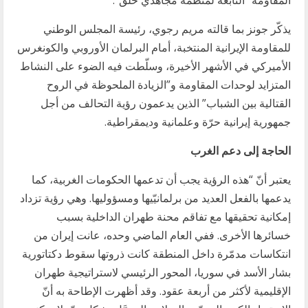
المقاومة” التابعة لمنظّمة مجاهدي خلق”.
يذكّر جونز بما قالته مريم رجوي، رئيسة المجلس الوطني
للمقاومة الإيرانية المنتخبة، أمام البرلمان الأوروبي والكونغرس
الأميركي في الأشهر الأخيرة، وسلّطت فيه الضوء على النشاط
المتزايد لوحدات المقاومة و”الزيادة الملحوظة في الروح
القتالية بين الشباب” الذين يدعمون رؤية التحالف من أجل
جمهورية إيرانية حرّة وعلمانية وديمقراطية.
الحاجة إلى دعم الغرب
يعتبر أنّ “هذه الرؤية يجب أن تدعمها الحكومات الغربية، كما
يدعمها بالفعل العديد من برلمانيّيها ومسؤوليها. وهي رؤية تزداد
إمكانية تحقيقها مع تفاقم محنة طهران الداخلية بسبب
خسائرها الأخرى. ففي العام الماضي وحده، عانت إيران من
انتكاسات مدمّرة داخل المنطقة كانت ذروتها سقوط دكتاتورية
بشار الأسد في سوريا، المحور الرئيسي لاستراتيجية طهران
الإقليمية لأكثر من أربعة عقود. وقد أظهرت الإطاحة به أنّ