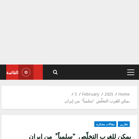
القائمة
Primary
Menu
5
February
2025
Home
يمكن للغرب التخلّص “سلمياً” من إيران
تقارير
مقالات مختارة
يمكن للغرب التخلّص “سلمياً” من إيران