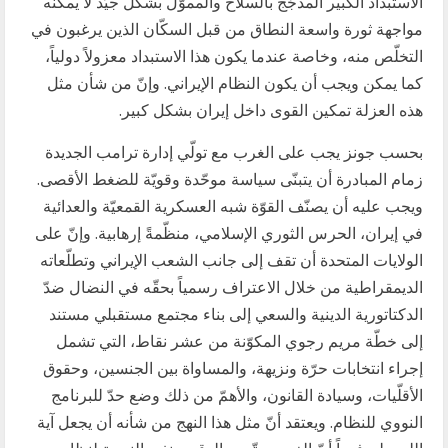
الاستبداد الكبير المدجّج بالسلاح والمموَّل بشكل جيّد لا يمكنه
مواجهة ثورة واسعة النطاق من قبل السكّان الذين يرغبون في
التخلّص منه، وخاصة عندما يكون هذا الاستبداد معزولاً دولياً،
كما يمكن ويجب أن يكون النظام الإيراني. وإنّ من شأن مثل
هذه العزلة تمكين القوى داخل إيران بشكل كبير.
بحسب جونز يجب على الغرب مع تولّي إدارة ترامب الجديدة
زمام المبادرة أن يتبنّى سياسة موحّدة وقويّة للضغط الأقصى.
ويجب عليه أن يصنّف القوّة شبه العسكرية القمعيّة والعدائية
في إيران، الحرس الثوري الإسلامي، منظّمةً إرهابية. وإنّ على
الولايات المتحدة أن تقف إلى جانب الشعب الإيراني وتطلّعاته
الديمقراطية من خلال الاعتراف رسمياً بحقّه في النضال ضدّ
الدكتاتورية الدينية والسعي إلى بناء مجتمع مستقبلي مستند
إلى خطّة مريم رجوي المكوّنة من عشر نقاط، التي تشمل
إجراء انتخابات حرّة ونزيهة، والمساواة بين الجنسين، وحقوق
الأقلّيات، وسيادة القانون، والأهمّ من ذلك وضع حدّ للبرنامج
النووي للنظام. ويعتقد أنّ مثل هذا النهج من شأنه أن يجعل آية