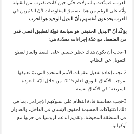
الغرب، فتمتّعت بالتنازلات حتّى حين كانت تقترب من القنبلة
وأنّه على الرغم من هذا، تستمرّ المفاوضات لأنّ الكثيرين في
الغرب يخدعون أنفسهم بأنّ البديل الوحيد هو الحرب
.
يؤكّد أنّ “البديل الحقيقي هو سياسة قويّة لتطبيق أقصى قدر
من الضغط، مع عدّة إجراءات محدّدة هي
:
1-يجب أن يكون هناك حظر حقيقي على النفط والغاز لقطع
التمويل عن النظام.
2-تجب إعادة تفعيل عقوبات الأمم المتحدة التي تمّ تعليقها
بموجب الاتّفاق النووي لعام 2015 من خلال آليّة “العودة
السريعة” في الاتّفاق نفسه.
3-تجب محاسبة قادة النظام على سلوكهم الإجرامي، بما في
ذلك الانتهاكات الجسيمة لحقوق الإنسان في الداخل، والعدوان
في المنطقة المحيطة، وتقديم الدعم لروسيا في حربها مع
أوكرانيا.