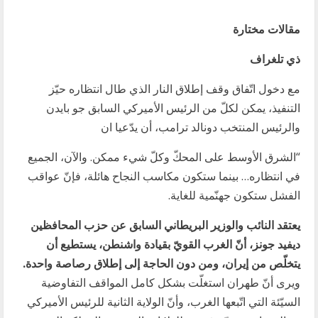
مقالات مختارة
ذي تلغراف
مع دخول اتّفاق وقف إطلاق النار الذي طال انتظاره حيّز
التنفيذ، يمكن لكلّ من الرئيس الأميركي السابق جو بايدن
والرئيس المنتخب دونالد ترامب، أن يدّعيا ان
“الشرق الأوسط على المحكّ وكلّ شيء ممكن. والآن، الجميع
في انتظاره… بينما ستكون مكاسب النجاح هائلة، فإنّ عواقب
الفشل ستكون جهنّمية للغاية.
يعتقد النائب والوزير البريطاني السابق عن حزب المحافظين
ديفيد جونز، أنّ الغرب القويّ بقيادة واشنطن، يستطيع أن
يتخلّص من إيران، ومن دون الحاجة إلى إطلاق رصاصة واحدة.
ويرى أنّ طهران استغلّت بشكل كامل المواقف التفاوضية
السيّئة التي اتّبعها الغرب، وأنّ الولاية الثانية للرئيس الأميركي