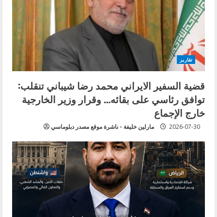
تقارير
قضية السفير الايراني محمد رضا شيباني تنقلب:
توافق رئاسي على بقائه… وقرار وزير الخارجية
خارج الإجماع
2026-07-30
مارلين خليفة - ناشرة موقع مصدر دبلوماسي