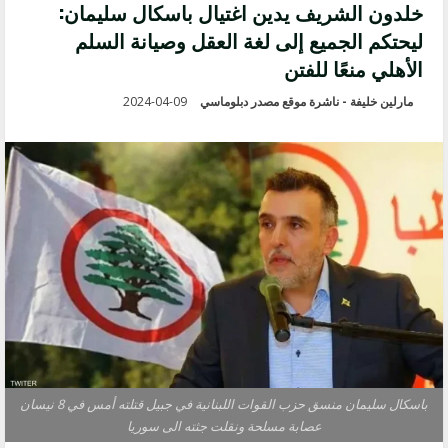
خلدون الشريف يدين اغتيال باسكال سليمان:
ليحتكم الجميع إلى لغة العقل وصيانة السلم
الأهلي منعًا للفتن
مارلين خليفة - ناشرة موقع مصدر دبلوماسي
2024-04-09
باسكال سليمان منسق حزب القوات اللبنانية في جبيل قتلته أمس في 8 نيسان
عصابة مسلحة ونقلت جثته الى سوريا