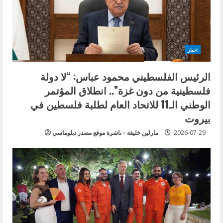
a
d
i
اخبار
n
الرئيس الفلسطيني محمود عباس: “لا دولة
g
فلسطينية من دون غزة”.. انطلاق المؤتمر
الوطني الـ11 للاتحاد العام لطلبة فلسطين في
بيروت
2026-07-29
مارلين خليفة - ناشرة موقع مصدر دبلوماسي