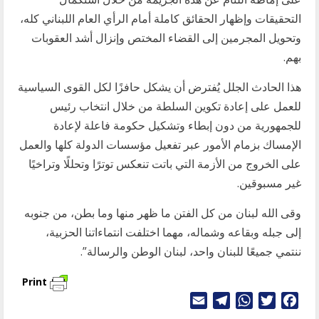
التحقيقات وإظهار الحقائق كاملة أمام الرأي العام اللبناني كله،
وتحويل المجرمين إلى القضاء المختص وإنزال أشد العقوبات
بهم.
هذا الحادث الجلل يُفترض أن يشكل حافزًا لكل القوى السياسية
للعمل على إعادة تكوين السلطة من خلال انتخاب رئيس
للجمهورية من دون إبطاء وتشكيل حكومة فاعلة لإعادة
الإمساك بزمام الأمور عبر تفعيل مؤسسات الدولة كلها والعمل
على الخروج من الأزمة التي باتت تنعكس توترًا وتحللًا وتراخيًا
غير مسبوقين.
وقى الله لبنان من كل الفتن ما ظهر منها وما بطن، من جنوبه
إلى جبله وبقاعه وشماله، مهما اختلفت انتماءاتنا الحزبية،
ننتمي جميعًا للبنان واحد، لبنان الوطن والرسالة”.
Print
Telegram
Email
WhatsApp
Twitter
Facebook