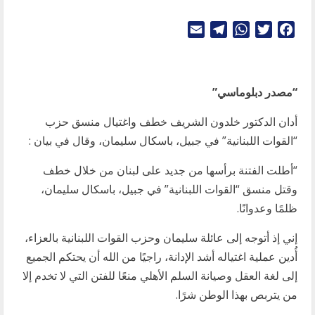
Telegram
Email
WhatsApp
Twitter
Facebook
“مصدر دبلوماسي”
أدان الدكتور خلدون الشريف خطف واغتيال منسق حزب
“القوات اللبنانية” في جبيل، باسكال سليمان، وقال في بيان :
“أطلت الفتنة برأسها من جديد على لبنان من خلال خطف
وقتل منسق “القوات اللبنانية” في جبيل، باسكال سليمان،
ظلمًا وعدوانًا.
إني إذ أتوجه إلى عائلة سليمان وحزب القوات اللبنانية بالعزاء،
أُدين عملية اغتياله أشد الإدانة، راجيًا من الله أن يحتكم الجميع
إلى لغة العقل وصيانة السلم الأهلي منعًا للفتن التي لا تخدم إلا
من يتربص بهذا الوطن شرًا.