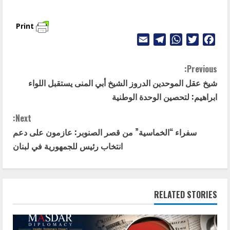
Print
Telegram
Email
WhatsApp
Twitter
Facebook
C
Previous:
شيخ عقل الموحدين الدروز الشيخ أبي المنى يستقبل اللواء
o
ابراهيم: لتحصين الوحدة الوطنية
n
Next:
t
سفراء “الخماسية” من قصر الصنوبر: عازمون على دعم
انتخاب رئيس للجمهورية في لبنان
i
n
RELATED STORIES
u
e