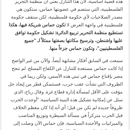
هذه قضية أساسية، لأن هذا التنازل يعني أن منظمة التحرير
الفلسطينية، التي ستضم في عضويتها حماس، ستكون هي
مصدر الصلاحيات لأي حكومة فلسطينية، لكن ستقف حكومة
فلسطينية في واجهة العرض لا
تكون حماس شريكة فيها، هكذا
تستطيع منظمة التحرير تربيع الدائرة: تشكيل حكومة توافق
عليها واشنطن، وترسيخ مكانتها بصفتها ممثلاً لـ “جميع
الفلسطينيين”، وتكون حماس جزءاً منها.
سمعت في السابق أفكار مشابهة أيضاً، والآن من غير الواضح
إذا كانت حماس مستعدة للتنازل عن الكفاح المسلح. لم تنجح
مصر بإقناع حماس في تبني هذه الأسس، ولكن ربما في
الظروف التي نشأت عقب حرب، فستتمكن قطر من إيجاد حل
مؤقت على الأقل لمسألة إدارة قطاع غزة. وقال رباح، الذي
سئل عن إمكانية تشكيل هذه البنية السياسية: “أوجدت الحرب
ظروفاً جديدة لم تكن من قبل؛ أي أنه إذا كان معظم الخلاف
قبل الحرب متركزاً في مسألة السيطرة وتوزيع المناصب
والميزانيات والأجندة السياسية، فإن حماس الآن وصلت إلى