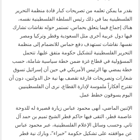
بقدر ما يمكن تعلمه من تصريحات كبار قادة منظمة التحرير
الفلسطينية بما في ذلك رئيس السلطة الفلسطينية نفسه،
هناك إجماع فيما يتعلق بحماس، تستمر حوله نقاشات تشارك
فيها دول عربية أخرى مثل السعودية وقطر وتركيا ومصر
نفسها. نقاشات تستهدف دفع حماس للانضمام إلى منظمة
التحرير الفلسطينية لتشكيل حكومة متفق عليها، تتحمل
المسؤولية في قطاع غزة ضمن خطة سياسية شاملة، حسب
خطة يمضي بها الرئيس الأمريكي في حين أن إسرائيل تسوق
شعارات وتصريحات فارغة تقصف بها نية حل الدولتين، دون أن
تقترح أفكاراً ملموسة لإدارة القطاع، نرى أن الفلسطينيين
اليوم يسوقون خطط عمل.
الإثنين الماضي، أنهى محمود عباس زيارة قصيرة له للدوحة
عاصمة قطر، التقى فيها حاكم قطر الشيخ تميم بن حمد آل
ثاني. وحسب وسائل الإعلام الفلسطينية، عبر محمود عباس
عن موافقته على تشكيل حكومة “خبراء”، وبارك نية قطر