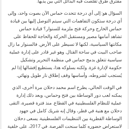
مفترق طرق تقلصت فيه البدائل التي بين يديها.
السؤال هو: إلى أي درجة تتحدث حماس الآن بصوت واحد، وإلى
أي درجة ستكون التفاهمات التي سيتم التوصل إليها بين قيادة
حماس الخارج وحركة فتح ملزمة للسنوار؟ قيادة حماس
تشاهد أمامها مصير ومستقبل الحركة والحاجة للحفاظ على
مكانتها السياسية، لكنها لا تسيطر على الأرض. فالسنوار ما زال
صاحب البيت في ساحة القتال. وهو غير قادر على إدارة عملية
سياسية تتعلق بدمج حماس في منظمة التحرير وتشكيل
حكومة لإدارة غزة. ولكنه بسلوكه هذا، يستطيع إفشالها إذا لم
يُستجب لشروطه، وأساسها وقف إطلاق نار طويل ونهائي.
في الوقت الحالي، يطرح اسم محمد دحلان مرة أخرى، الذي
يمكنه لعب دور الوساطة بين فتح وحماس، وبعد ذلك إدارة
عملية للنظام الفلسطينية في القطاع. منذ فترة قصيرة، التقى
دحلان مع هنية في قطر، وقال إنه شريك كامل في جهود
الوساطة القطرية بين التنظيمات الفلسطينية. يسعى دحلان
لاستعراض حضوره كلما سنحت الفرصة. في 2017، على خلفية