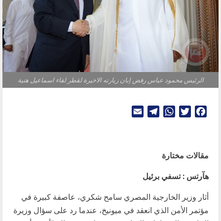
الرئيس محمود عباس رفض إبان زيارته الاخيرة لقطر لقاء اسماعيل هنية
Telegram
Email
WhatsApp
Twitter
Facebook
مقالات مختارة
هآرتس : تسفي برئيل
أثار وزير الخارجية المصري سامح شكري، عاصفة كبيرة في
مؤتمر الأمن الذي انعقد في ميونيخ، عندما رد على سؤال وزيرة