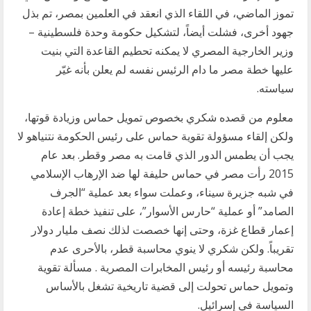
تموز الماضي، في اللقاء الذي انعقد في العلمين بمصر، تم بذل
جهود أخرى، فشلت أيضاً، لتشكيل حكومة وحدة فلسطينية –
وزير الخارجية المصري لا يمكنه تحطيم القاعدة التي بنيت
عليها خطة مصر ما دام الرئيس نفسه لم يعلن بأنه غيّر
سياسته.
معلوم من قصده شكري بخصوص تمويل حماس وزيادة قوتها،
ولكن إلقاء مسؤولة تقوية حماس على رئيس الحكومة نتنياهو لا
يجب أن يطمس الدور الذي قامت به مصر وقطر. بعد عام
2015 رأت مصر في حماس حليفة لها ضد الإرهاب الإسلامي
في شبه جزيرة سيناء، وعملت سواء بعد عملية “الجرف
الصامد” أو عملية “حارس الأسوار”، على تنفيذ خطة إعادة
إعمار قطاع غزة، وحتى إنها خصصت لذلك نصف مليار دولار
تقريباً. ولكن شكري لا ينوي محاسبة قطر، بالأحرى عدم
محاسبة رئيسه أو رئيس المخابرات المصرية . مسألة تقوية
وتمويل حماس تحولت إلى قضية تاريخية تشغل بالأساس
السياسة في إسرائيل.