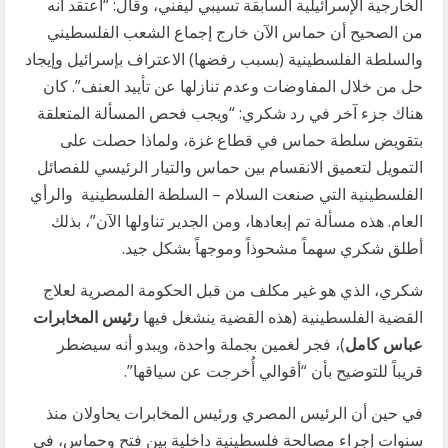
الخارجية الإسرائيلية السابقة تسيبي ليفني، وقال: “أعتقد أنه
من الصحيح أن حماس الآن خارج إجماع الشعب الفلسطيني
والسلطة الفلسطينية (بسبب رفضها) الاعتراف بإسرائيل وإيجاد
حل من خلال المفاوضات وعدم تنازلها عن تأييد العنف”. كان
هناك جزء آخر في رد شكري: “ويجب فحص المسألة المتعلقة
بتقويض سلطة حماس في قطاع غزة، ولماذا حصلت على
التمويل لتعميق الانقسام بين حماس والتيار الرئيسي للفصائل
الفلسطينية التي صنعت السلام – السلطة الفلسطينية والرأي
العام. هذه مسألة تم إبعادها، ومن الجدير تناولها الآن”، بذلك
أطلق شكري سهماً مشحوذاً وموجهاً بشكل جيد.
شكري، الذي هو غير مكلف من قبل الحكومة المصرية لعلاج
القضية الفلسطينية (هذه القضية ينشغل فيها
رئيس المخابرات
عباس كامل
)، فجر لغمين بجملة واحدة، ويبدو أنه سيضطر
قريباً للتوضيح بأن “أقوالي أُخرجت عن سياقها”.
في حين أن الرئيس المصري ورئيس المخابرات يحاولان منذ
سنوات إجراء مصالحة فلسطينية داخلية بين فتح وحماس، في