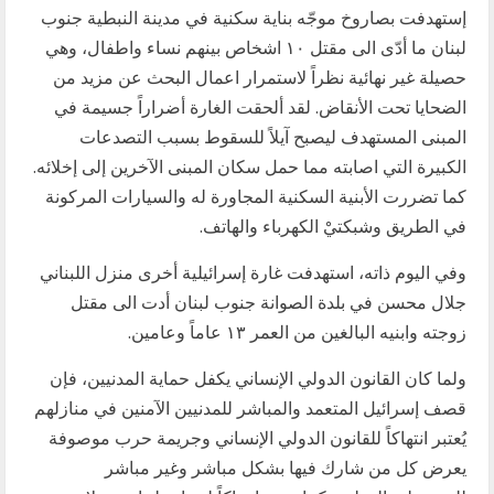
إستهدفت بصاروخ موجّه بناية سكنية في مدينة النبطية جنوب
لبنان ما أدّى الى مقتل ١٠ اشخاص بينهم نساء واطفال، وهي
حصيلة غير نهائية نظراً لاستمرار اعمال البحث عن مزيد من
الضحايا تحت الأنقاض. لقد ألحقت الغارة أضراراً جسيمة في
المبنى المستهدف ليصبح آيلاً للسقوط بسبب التصدعات
الكبيرة التي اصابته مما حمل سكان المبنى الآخرين إلى إخلائه.
كما تضررت الأبنية السكنية المجاورة له والسيارات المركونة
في الطريق وشبكتيْ الكهرباء والهاتف.
وفي اليوم ذاته، استهدفت غارة إسرائيلية أخرى منزل اللبناني
جلال محسن في بلدة الصوانة جنوب لبنان أدت الى مقتل
زوجته وابنيه البالغين من العمر ١٣ عاماً وعامين.
ولما كان القانون الدولي الإنساني يكفل حماية المدنيين، فإن
قصف إسرائيل المتعمد والمباشر للمدنيين الآمنين في منازلهم
يُعتبر انتهاكاً للقانون الدولي الإنساني وجريمة حرب موصوفة
يعرض كل من شارك فيها بشكل مباشر وغير مباشر