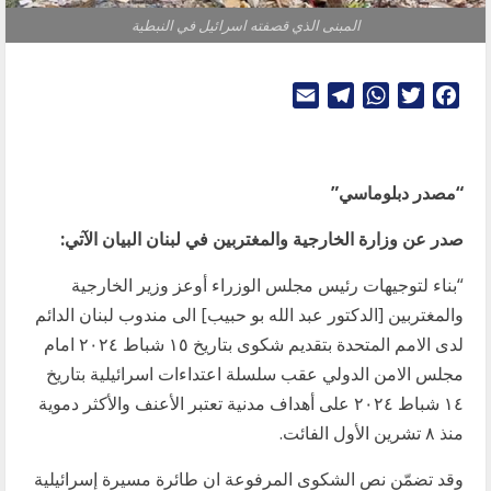
المبنى الذي قصفته اسرائيل في النبطية
Telegram
Email
WhatsApp
Twitter
Facebook
“مصدر دبلوماسي”
صدر عن وزارة الخارجية والمغتربين في لبنان البيان الآتي:
“بناء لتوجيهات رئيس مجلس الوزراء أوعز وزير الخارجية
والمغتربين [الدكتور عبد الله بو حبيب] الى مندوب لبنان الدائم
لدى الامم المتحدة بتقديم شكوى بتاريخ ١٥ شباط ٢٠٢٤ امام
مجلس الامن الدولي عقب سلسلة اعتداءات اسرائيلية بتاريخ
١٤ شباط ٢٠٢٤ على أهداف مدنية تعتبر الأعنف والأكثر دموية
منذ ٨ تشرين الأول الفائت.
وقد تضمّن نص الشكوى المرفوعة ان طائرة مسيرة إسرائيلية