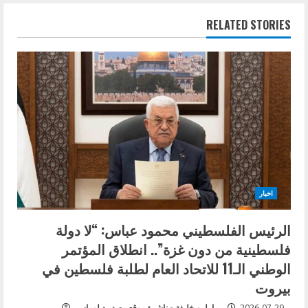
n
RELATED STORIES
u
e
R
e
a
d
اخبار
i
الرئيس الفلسطيني محمود عباس: “لا دولة
n
فلسطينية من دون غزة”.. انطلاق المؤتمر
g
الوطني الـ11 للاتحاد العام لطلبة فلسطين في
بيروت
2026-07-29
مارلين خليفة - ناشرة موقع مصدر دبلوماسي