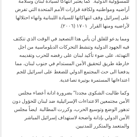
للمسؤولية الدولية. كما يعتبر انتهاكاً لسيادة لبنان وسلامة
أراضيه ومواطنيه ولكافة قرارات الأمم المتحدة التي تفرض
على إسرائيل وقف انتهاكاتها للسيادة اللبنانية وانهاء احتلالها
لأراضيه ومنها القرار ١٧٠١ (٢٠٠٦).
ومما يدعو للقلق أن يأتي هذا التصعيد في الوقت الذي تتكثف
فيه الجهود الدولية وتنشط التحركات الدبلوماسية من اجل
التهدئة، على ضوء تأكيد لبنان على رفضه للحرب وتقديمه
خارطة طريق لتحقيق الأمن المستدام في جنوب لبنان، مما
يدفعنا الى حث المجتمع الدولي للضغط على اسرائيل للجم
اعتداءاتها المستمرة بوتيرة تصاعدية.
وكما طالبت الشكوى مجددا” بضرورة ادانة أعضاء مجلس
الأمن مجتمعين الاعتداءات الإسرائيلية ضد لبنان للحؤول دون
تدهور الوضع وتوسيع الحرب، وكررت المطالبة ايضاً مجلس
الأمن الدولي بإدانة واضحة لاستهداف إسرائيل المباشر
والمتعمد والمتكرر للمدنيين.