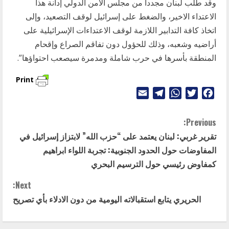
وقد طلب لبنان مجددا من مجلس الامن الدولي إدانة هذا
الاعتداء الاخير، والضغط على إسرائيل لوقف التصعيد، وإلى
اتخاذ كافة التدابير اللازمة لوقف الاعتداءات الإسرائيلية على
أراضيه وشعبه، وذلك للحؤول دون تفاقم الصراع وإقحام
المنطقة بأسرها في حرب شاملة ومدمرة سيصعب احتواؤها”.
Print
Telegram
Email
WhatsApp
Twitter
Facebook
C
Previous:
تقرير غربي: لبنان يعتمد على “حزب الله” لابتزاز إسرائيل في
o
المفاوضات حول الحدود الجنوبية: تجربة اللواء ابراهيم
n
كمفاوض رئيسي حول الترسيم البحري
t
Next:
الحريري يتابع استقبالاته اليومية من دون الادلاء بأي تصريح
i