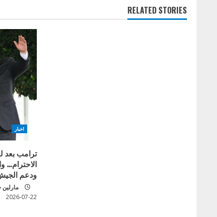
RELATED STORIES
i
n
u
e
R
e
اخبار
a
ترامب بعد ل
d
الاحترام… و
ودعم الجيش
i
مارلين 
n
2026-07-22