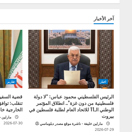
g
آخر الأخبار
اخبار
تقارير
الرئيس الفلسطيني محمود عباس: “لا دولة
قضية السفير
فلسطينية من دون غزة”.. انطلاق المؤتمر
تنقلب: تواف
الوطني الـ11 للاتحاد العام لطلبة فلسطين في
الخارجية خار
بيروت
مارلين 
2026-07-30
مارلين خليفة - ناشرة موقع مصدر دبلوماسي
2026-07-29