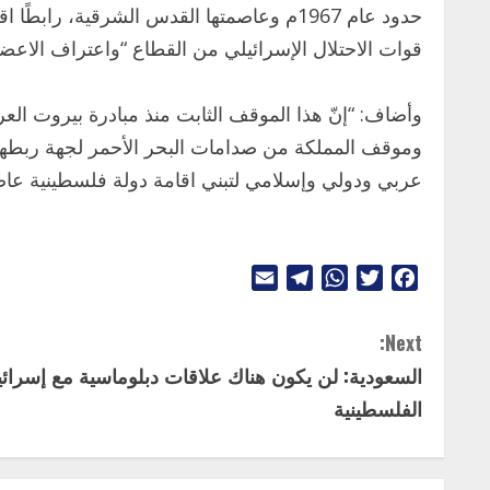
حدود عام 1967م وعاصمتها القدس الشرقية، 
قوات الاحتلال الإسرائيلي من القطاع “واعتراف الاعض
وأضاف: “إنّ هذا الموقف الثابت منذ مبادرة بيروت العرب
وموقف المملكة من صدامات البحر الأحمر لجهة ربطها
عربي ودولي وإسلامي لتبني اقامة دولة فلسطينية عا
Telegram
Email
WhatsApp
Twitter
Facebook
C
Next:
السعودية: لن يكون هناك علاقات دبلوماسية مع إسرائيل
o
الفلسطينية
n
t