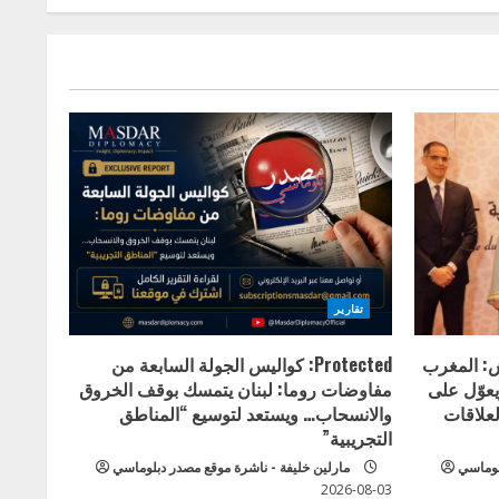
تقارير
ش: المغرب
Protected: كواليس الجولة السابعة من
يعوّل على
مفاوضات روما: لبنان يتمسك بوقف الخروق
علاقات
والانسحاب… ويستعد لتوسيع “المناطق
التجريبية”
لوماسي
مارلين خليفة - ناشرة موقع مصدر دبلوماسي
2026-08-03