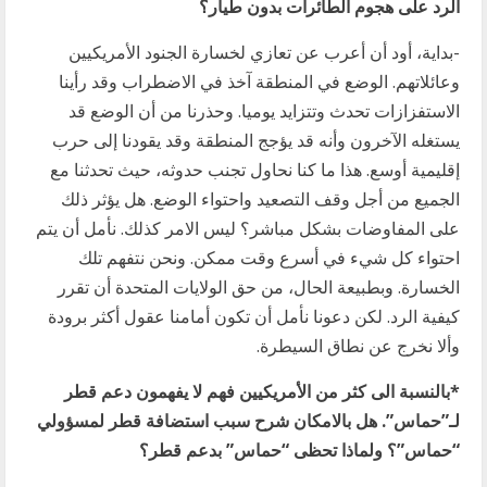
الرد على هجوم الطائرات بدون طيار؟
-بداية، أود أن أعرب عن تعازي لخسارة الجنود الأمريكيين
وعائلاتهم. الوضع في المنطقة آخذ في الاضطراب وقد رأينا
الاستفزازات تحدث وتتزايد يوميا. وحذرنا من أن الوضع قد
يستغله الآخرون وأنه قد يؤجج المنطقة وقد يقودنا إلى حرب
إقليمية أوسع. هذا ما كنا نحاول تجنب حدوثه، حيث تحدثنا مع
الجميع من أجل وقف التصعيد واحتواء الوضع. هل يؤثر ذلك
على المفاوضات بشكل مباشر؟ ليس الامر كذلك. نأمل أن يتم
احتواء كل شيء في أسرع وقت ممكن. ونحن نتفهم تلك
الخسارة. وبطبيعة الحال، من حق الولايات المتحدة أن تقرر
كيفية الرد. لكن دعونا نأمل أن تكون أمامنا عقول أكثر برودة
وألا نخرج عن نطاق السيطرة.
*بالنسبة الى كثر من الأمريكيين فهم لا يفهمون دعم قطر
لـ”حماس”. هل بالامكان شرح سبب استضافة قطر لمسؤولي
“حماس”؟ ولماذا تحظى “حماس” بدعم قطر؟