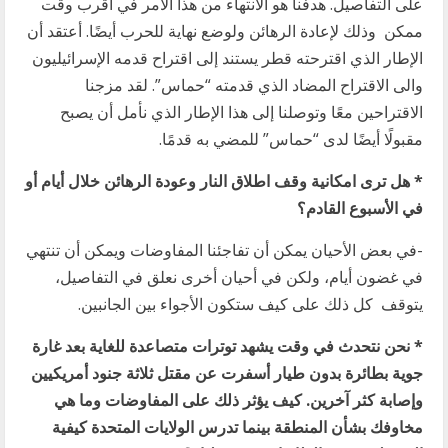
على التفاصيل. هدفنا هو الانتهاء من هذا الامر في أقرب وقت
ممكن وذلك لإعادة الرهائن ولوضع نهاية للحرب أيضًا. أعتقد أن
الإطار الذي اقترحته قطر يستند إلى اقتراح قدمه الإسرائيليون
والى الاقتراح المضاد الذي قدمته “حماس”. لقد مزجنا
الاقتراحين معًا وتوصلنا إلى هذا الإطار الذي نأمل أن يصبح
مقبولًا أيضًا لدى “حماس” للمضي به قدمًا.
* هل ترى امكانية وقف اطلاق النار وعودة الرهائن خلال أيام أو
في الأسبوع القادم؟
-في بعض الأحيان يمكن أن تفاجئنا المفاوضات ويمكن أن تنتهي
في غضون أيام، ولكن في أحيان أخرى نعلق في التفاصيل،
يتوقف كل ذلك على كيف ستكون الأجواء بين الجانبين.
* نحن نتحدث في وقت يشهد توترات متصاعدة للغاية بعد غارة
جوية بطائرة بدون طيار أسفرت عن مقتل ثلاثة جنود أمريكيين
وإصابة كثر آخرين. كيف يؤثر ذلك على المفاوضات وما هي
مخاوفك بشأن المنطقة بينما تدرس الولايات المتحدة كيفية