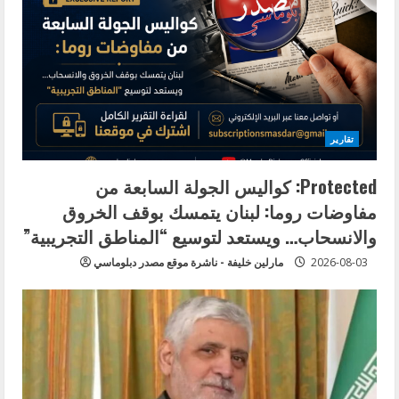
R
e
a
d
تقارير
i
Protected: كواليس الجولة السابعة من
مفاوضات روما: لبنان يتمسك بوقف الخروق
n
والانسحاب… ويستعد لتوسيع “المناطق التجريبية”
g
2026-08-03
مارلين خليفة - ناشرة موقع مصدر دبلوماسي