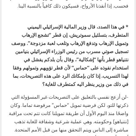
فحسب. إذا أنقذنا الأرواح، فسيكون ذلك كافياً بالنسبة الينا.
* في هذا الصدد، قال وزير المالية الإسرائيلي اليميني
المتطرف، بتسلئيل سموتريش، إن قطر “تشجع الإرهاب
وتمويل الإرهاب وتدفع الإرهاب وتلعب لعبة مزدوجة”. ووصف
تسجيل صوتي مسرب من رئيس الوزراء الإسرائيلي بنيامين
نتنياهو قطر بأنها “إشكالية”، وقال بأن بلدكم يفشل في
استخدام نفوذه على “حماس” لأن قطر تؤويهم وتمولهم وفقا
لهذا التسريب. إذا كان بإمكانك الرد على هذه التصريحات، بما
في ذلك من وزير ينظر اليه كمتطرف للغاية؟
-لن أزعج نفسي بالتعليق على التصريحات غير المسؤولة التي
ذكرتها للتو، لكن فرضية تمويل “حماس” مرفوضة تماما. وكان
واضحًا منذ اليوم الأول أن طريقة تمويلنا كانت تتم تحت مراقبة
[نتنياهو] وحكومته. وهي عملية شرعية وشفافة للغاية تذهب
مباشرة إلى الناس ويتم التحقق منها من قبل الأمم المتحدة.