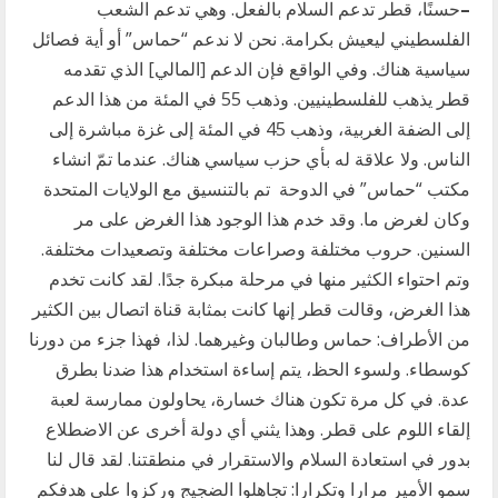
–
حسنًا، قطر تدعم السلام بالفعل. وهي تدعم الشعب
الفلسطيني ليعيش بكرامة. نحن لا ندعم “حماس” أو أية فصائل
سياسية هناك. وفي الواقع فإن الدعم [المالي] الذي تقدمه
قطر يذهب للفلسطينيين. وذهب 55 في المئة من هذا الدعم
إلى الضفة الغربية، وذهب 45 في المئة إلى غزة مباشرة إلى
الناس. ولا علاقة له بأي حزب سياسي هناك. عندما تمّ انشاء
مكتب “حماس” في الدوحة تم بالتنسيق مع الولايات المتحدة
وكان لغرض ما. وقد خدم هذا الوجود هذا الغرض على مر
السنين. حروب مختلفة وصراعات مختلفة وتصعيدات مختلفة.
وتم احتواء الكثير منها في مرحلة مبكرة جدًا. لقد كانت تخدم
هذا الغرض، وقالت قطر إنها كانت بمثابة قناة اتصال بين الكثير
من الأطراف: حماس وطالبان وغيرهما. لذا، فهذا جزء من دورنا
كوسطاء. ولسوء الحظ، يتم إساءة استخدام هذا ضدنا بطرق
عدة. في كل مرة تكون هناك خسارة، يحاولون ممارسة لعبة
إلقاء اللوم على قطر. وهذا يثني أي دولة أخرى عن الاضطلاع
بدور في استعادة السلام والاستقرار في منطقتنا. لقد قال لنا
سمو الأمير مرارا وتكرارا: تجاهلوا الضجيج وركزوا على هدفكم