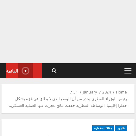
القائمة
Primary
Menu
31
January
2024
Home
رئيس الوزراء القطري يحذر من أن الوضع الذي لا يطاق في غزة يشكل
خطرا إقليميا: الوساطة القطرية حققت نتائج عجزت عنها العملية العسكرية
تقارير
مقالات مختارة