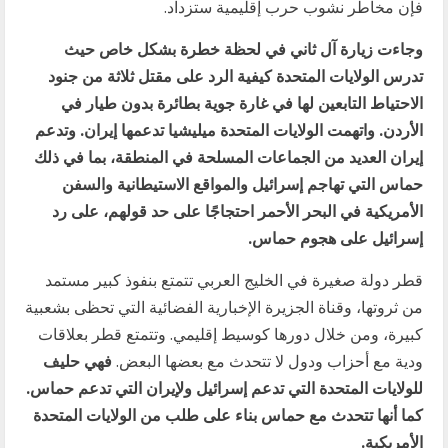
فإن مخاطر نشوب حرب إقليمية ستزداد.
وجاءت زيارة آل ثاني في لحظة خطرة بشكل خاص حيث
تدرس الولايات المتحدة كيفية الرد على مقتل ثلاثة من جنود
الاحتياط التابعين لها في غارة جوية بطائرة بدون طيار في
الأردن. واتهمت الولايات المتحدة ميليشيا تدعمها إيران. وتدعم
إيران العديد من الجماعات المسلحة في المنطقة، بما في ذلك
حماس التي تهاجم إسرائيل والمواقع الاستيطانية والسفن
الأمريكية في البحر الأحمر احتجاجًا على حد قولهم، على رد
إسرائيل على هجوم حماس
.
قطر دولة صغيرة في الخليج العربي تتمتع بنفوذ كبير مستمد
من ثروتها، وقناة الجزيرة الإخبارية الفضائية التي تحظى بشعبية
كبيرة، ومن خلال دورها كوسيط إقليمي. وتتمتع قطر بعلاقات
ودية مع أحزاب ودول لا تتحدث مع بعضها البعض.
فهي حليف
للولايات المتحدة التي تدعم إسرائيل ولإيران التي تدعم حماس.
كما أنها تتحدث مع حماس بناء على طلب من الولايات المتحدة
الأمريكية.