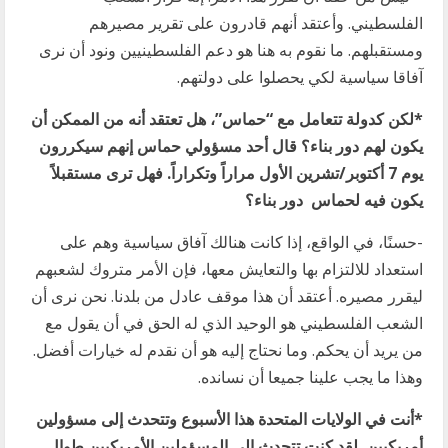
الفلسطيني. وأعتقد أنهم قادرون على تقرير مصيرهم
ومستقبلهم. ما نقوم به هنا هو دعم الفلسطينيين ونود أن نرى
آفاقا سياسية لكي يحصلوا على دولتهم.
*لكن كدولة تتعامل مع “حماس”، هل تعتقد أنه من الممكن أن
يكون لهم دور بناء؟ قال أحد مسؤولي حماس إنهم سيكررون
يوم 7 أكتوبر/تشرين الأول مراراً وتكراراً. فهل ترى مستقبلاً
يكون فيه لحماس دور بناء؟
-حسنًا، في الواقع، إذا كانت هنالك آفاق سياسية وهم على
استعداد للالتزام بها والتعايش معها، فإن الأمر متروك لشعبهم
ليقرر مصيره. أعتقد أن هذا موقف عادل من بلدنا. نحن نرى أن
الشعب الفلسطيني هو الوحيد الذي له الحق في أن يقول مع
من يريد أن يحكم. وما نحتاج إليه هو أن نقدم له خيارات أفضل.
وهذا ما يجب علينا جميعا أن نسانده.
*أنت في الولايات المتحدة هذا الأسبوع وتتحدث إلى مسؤولين
أمريكيين. لقد كنت تتحدث إلى المسؤولين الأمريكيين طوال