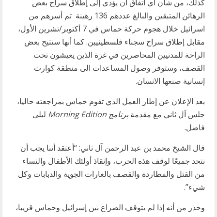
كذلك، من شأن أي اتفاق أن يؤدي إلى إطلاق سراح بعض
الرهائن المتبقين والبالغ عددهم 136 رهينة تم أسرهم من
اسرائيل خلال هجوم حركة حماس في 7 أكتوبر/تشرين الأول،
مقابل إطلاق سراح سجناء فلسطينيين. كما أنها ستتيح بعض
الراحة للمدنيين المحاصرين في غزة الذين يعيشون تحت
القصف، وستوفر وصول المساعدات الى منطقة كوارث
إنسانية صنعها الانسان.
بعد الإعلان عن إطار العمل الذي تقوم حماس بمراجعته حاليا،
جلس آل ثاني مع مقدمة
برنامج
Morning Edition
ليلى
فاضل.
قال الشيخ محمد بن عبد الرحمن آل ثاني: “أعتقد أننا يجب أن
نتحد جميعًا لوقف هذه الحرب، وإنقاذ أولئك الأطفال والنساء
من القتل والمطاردة والقصف بالغارات الجوية والدبابات وكل
شيء”.
وحذر من أنه إذا لم يتوقف الصراع بين إسرائيل وحماس قريبا،