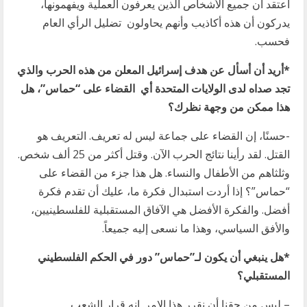
أعتقد أن جميع الأشخاص الذين يعرفون العملية ويفهمونها،
يدركون أن هذه أكاذيب وأنهم يحاولون تضليل الرأي العام
فحسب.
*أريد أن أسأل عن هدف إسرائيل المعلن من هذه الحرب والذي
تجد صداه لدى الولايات المتحدة أي القضاء على “حماس”، هل
هذا ممكن من وجهة نظرك؟
-حسنًا، إن القضاء على جماعة ليس له تعريف. التعريف هو
القتل. لقد رأينا نتائج الحرب الآن. وقتل أكثر من 25 ألف شخص.
وثلثاهم من الأطفال والنساء. هل هذا جزء من القضاء على
“حماس”؟ إذا أردت استبدال فكرة ما، عليك أن تقدم فكرة
أفضل. والفكرة الأفضل هي الآفاق المستقبلية للفلسطينيين،
والأفق السياسي، وهذا ما نسعى إليه جميعاً.
*هل ينبغي أن يكون لـ”حماس” دور في الحكم الفلسطيني
المستقبلي؟
– ليس من حقنا أن نقرر هذا الامر. إنه قرار الشعب