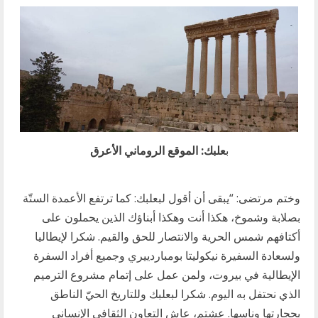
ب
علبك: الموقع الروماني الأعرق
وختم مرتضى: “يبقى أن أقول لبعلبك: كما ترتفع الأعمدة الستّة
بصلابة وشموخ، هكذا أنت وهكذا أبناؤك الذين يحملون على
أكتافهم شمس الحرية والانتصار للحق والقيم. ​شكرا لإيطاليا
ولسعادة السفيرة نيكوليتا بومباردييري وجميع أفراد السفرة
الإيطالية في بيروت، ولمن عمل على إتمام مشروع الترميم
الذي نحتفل به اليوم. ​شكرا لبعلبك وللتاريخ الحيّ الناطق
بحجارتها وناسها. ​عشتم، عاش التعاون الثقافي الإنساني