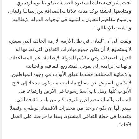
تحت إشراف سعادة السفيرة الصديقة نيكوليتا بومباردييري
ومتابعتها الحثيثة يؤكد متانة علاقات الصداقة بين إيطاليا ولبنان،
ورسوخ مفاهيم التعاون والتنمية في توجهات الدولة الإيطالية
والشعب الإيطالي”.
ولفت إلى أن “لبنان، في ظل الأزمة الأزمة الخانقة التي يعيش،
لا يستطيع إلا أن يثمّن جميع مبادرات التعاون التي تقدمها له
الدول الصديقة، وفي مقدَّمها الدولة الإيطالية، عبر المساعدات
والهبات الرامية إلى تمويل المشاريع الثقافية والحياتية
والإنمائية المختلفة. فعندما تنغلق الأبواب في وجوه المواطنين،
لا بدَّ من التفتيش عن مفتاح ما، لباب ما، يكون مدخلا إلى فتح
الأبواب كلّها. وهل باب أشدّ رسوخا في الأرض وارتفاعا في
السماء، واتّساع مصراعين للريح، أكثر من باب الثقافة التي
ينبغي لها أن تكون واحدا من محفزات الاقتصاد الوطني، وفصلا
متقدما في خطة التعافي المنشود، وهذا ما حرصنا على العمل
لأجله”.