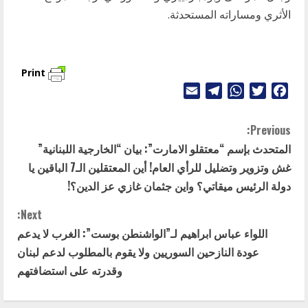
الأثري ومساراته المستحدثة.
Print
Telegram
Email
WhatsApp
Twitter
Facebook
C
Previous:
المتحدث بإسم “معتقلو الامارت”: بيان “الخارجية اللبنانية”
o
غش وتزوير وتضليل للرأي العام! أين المعتقلين الـ7 الباقين يا
n
دولة الرئيس ميقاتي؟ واين جثمان غازي عز الدين؟!
t
Next:
اللواء عباس ابراهيم لـ”الواشنطن بوست”: الغرب لا يدعم
i
عودة النازحين السوريين ولا يقوم بالمطلوب لدعم لبنان
وقدرته على استضافتهم
n
u