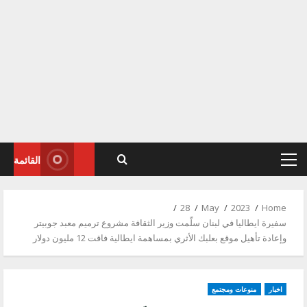
القائمة
Primary
Menu
28
May
2023
Home
سفيرة ايطاليا في لبنان سلّمت وزير الثقافة مشروع ترميم معبد جوبيتر
وإعادة تأهيل موقع بعلبك الأثري بمساهمة ايطالية فاقت 12 مليون دولار
اخبار
منوعات ومجتمع