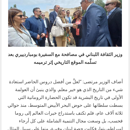
وزير الثقافة اللبناني في مصافحة مع السفيرة بومباردييري بعد
تسلّمه الموقع التاريخي إثر ترميمه
أضاف الوزير مرتضى: “لعلَّ من أفضل دروس الحاضر استعادة
شيء من التاريخ الذي هو خير معلم. والذي ينبئ أن العولمة
الأولى في تاريخ البشرية قد تكون الحضارة الرومانية التي
بسطت سلطانها على حوض البحر الأبيض المتوسط، منذ حوالي
ثلاثة آلاف عام، فلم تكتف باستدراج خيرات العالم إلى روما
فحسب، بل وسعت مجال التنمية الشاملة على كل أرجاء
امبراطوريتها، فكانت حصة لبنان وفيرة، منها على سبيل المثال