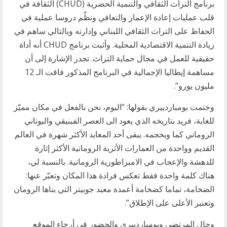
برنامج التراث الثقافي والتنمية الحضرية (CHUD) الثقافة في
قلب عمليات إعادة الإعمار والتعافي ونظّم دروسا عملية في
الحفاظ على التراث الثقافي اللبناني وإدارته وبالتالي ساهم في
زيادة التنمية الاقتصادية المحلية. وأثبت برنامج CHUD أنه أداة
حقيقية للعمل في مجال حماية التراث. تجدر الإشارة إلى أن
مساهمة إيطاليا الإجمالية في البرنامج المذكور فاقت الـ 12
مليون يورو”.
وختمت بومباردييري بقولها: “اليوم، نحن بالفعل في مكان مميّز
للغاية، فريد بتاريخه الذي يعود الى العصر الفينيقي واليوناني
الروماني كما وبحجمه. يبقى أحد المعابد الأكثر شهرة في العالم
القديم وواحدة من العمارات الأثرية الرومانية الأكثر إثارة
للدهشة والإعجاب في الامبراطورية الرومانية. بالنسبة لي،
هناك كلمة واحدة فقط تعكس فرادة هذا المكان وتعبّر عنها:
الضخامة، تماما كضخامة أعمدة معبد جوبيتر التي بناها الرومان
وتعتبر الأعلى على الإطلاق”.
وجال المرتضى وبومباردييري والحضور في أرجاء الموقع