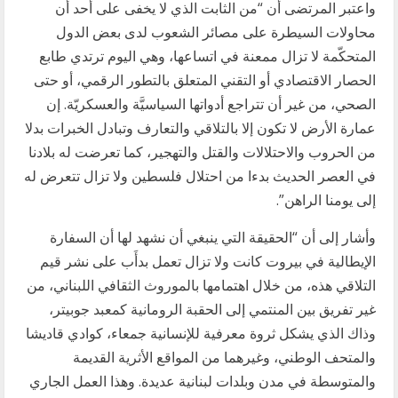
واعتبر المرتضى أن “من الثابت الذي لا يخفى على أحد أن
محاولات السيطرة على مصائر الشعوب لدى بعض الدول
المتحكّمة لا تزال ممعنة في اتساعها، وهي اليوم ترتدي طابع
الحصار الاقتصادي أو التقني المتعلق بالتطور الرقمي، أو حتى
الصحي، من غير أن تتراجع أدواتها السياسيَّة والعسكريّة. إن
عمارة الأرض لا تكون إلا بالتلاقي والتعارف وتبادل الخبرات بدلا
من الحروب والاحتلالات والقتل والتهجير، كما تعرضت له بلادنا
في العصر الحديث بدءا من احتلال فلسطين ولا تزال تتعرض له
إلى يومنا الراهن”.
​وأشار إلى أن “الحقيقة التي ينبغي أن نشهد لها أن السفارة
الإيطالية في بيروت كانت ولا تزال تعمل بدأَب على نشر قيم
التلاقي هذه، من خلال اهتمامها بالموروث الثقافي اللبناني، من
غير تفريق بين المنتمي إلى الحقبة الرومانية كمعبد جوبيتر،
وذاك الذي يشكل ثروة معرفية للإنسانية جمعاء، كوادي قاديشا
والمتحف الوطني، وغيرهما من المواقع الأثرية القديمة
والمتوسطة في مدن وبلدات لبنانية عديدة. وهذا العمل الجاري