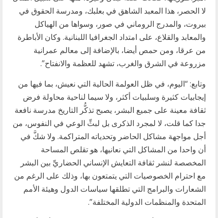
لا الحصر، هذا المعبد الشاهق في بعلبك، ومدرسة الحقوق في
بيروت، والمدرج الروماني في صور، وسواها من الهياكل
والمعابد والقلاع، على امتداد الجغرافيا اللبنانية. وكان الأباطرة
من عرقا، ومن حمص أيضا، بالإضافة إلى معالم عمرانية
مزروعة في الشرق والغرب، تشهد للعظمة والانفتاح”.
وتابع: “​اليوم، في ظل العولمة الحالية التي نعيش، بما فيها من
إيجابيات كثيرة وسلبيات أكثر، ولا سيما لناحية محاولة فرض
ثقافة معينة على جميع البشر، يصبح تذكُّر التاريخ مدرسة نافعة
جدا كما قلت، لا لمجرد الذكرى بل لبثِّ الوعي في النفوس، من
أجل مواجهة مشاكل الحاضر وتحدياته المتراكمة. ولا شكَّ في
أن واحدا من المشاكل التي نعانيها، هو تقلص المساحة
المخصصة لنشر ثقافة التعايش الإنساني الحضاريِّ بين البشر
مع احترام الخصوصيات التي يتمتعون بها، وذلك على الرغم من
الشعارات والبرامج التي تطلقها سياسات الدول وهيئة الأمم
المتحدة والمنظمات الدولية المختلفة”.