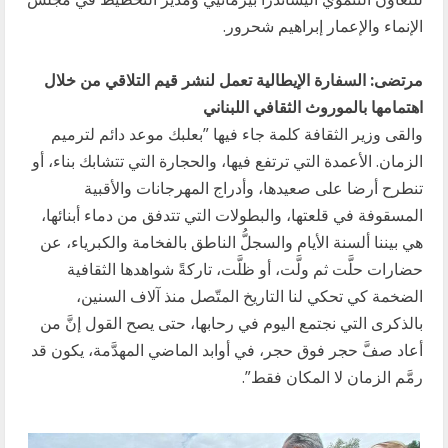
الإنماء والإعمار إبراهيم شحرور.
مرتضى: السفارة الإيطالية تعمل لنشر قيم التلاقي من خلال
اهتمامها بالموروث الثقافي اللبناني
والقى وزير الثقافة كلمة جاء فيها ​”بعلبك موعد دائم لترميم
الزمان. الأعمدة التي ترتفع فيها، والحجارة التي تتشابك بناء، أو
تنطرح أرضا على صعيدها، وأدراج المهرجانات والأقبية
المسقوفة في قلعتها، والبطولات التي تتدفق من دماء أبنائها،
هي بيننا ألسنة الأيام والسجلُّ الناطق بالفخامة والكبرياء، عن
حضارات حلَّت ثم ولَّت، أو ظلَّت، تاركةً شواهدها الثقافية
الضخمة كي تحكي لنا التاريخ المتّصل منذ آلاف السنين،
بالذكرى التي نجتمع اليوم في رحابها، حتى يصح القول إنَّ من
أعاد صفَّ حجر فوق حجر، في أوابد الماضي المهدَّمة، يكون قد
رمَّم الزمان لا المكان فقط”.