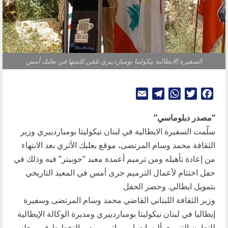
السفيرة الايطالية نيكوليتا بومباردييري تلقي كلمتها في بعلبك أمس
Telegram
Email
WhatsApp
Twitter
Facebook
“مصدر دبلوماسي”
سلّمت السفيرة الايطالية في لبنان نيكوليتا بومباردييري وزير
الثقافة محمد وسام المرتضى، موقع بعلبك الأثري بعد الانتهاء
من إعادة تأهيله ومن ترميم أعمدة معبد “جوبيتر” فيه وذلك في
حفل اختتام لأعمال الترميم جرى أمس في المعبد التاريخي
بتمويل ايطالي. وحضر الحفل
وزير الثقافة اللبناني القاضي محمد وسام المرتضى وسفيرة
إيطاليا في لبنان نيكوليتا بومباردييري ومديرة الوكالة الإيطالية
للتعاون التنموي أليساندرا بيرماتيي ومدير التخطيط في مجلس