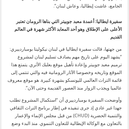
الجامع، عاشت إيطاليا، وعاش لبنان”.
سفيرة ايطاليا: أعمدة معبد جوبيتر التي بناها الرومان تعتبر
الأعلى على الإطلاق وهو أحد المعابد الأكثر شهرة في العالم
القديم
من جهتها، قالت سفيرة ايطاليا في لبنان نيكوليتا بومباردييري:
“يشهد اليوم على تاريخ مهم يصادف تسليم لبنان لمشروع
ترميم معبد جوبيتر وإعادة تأهيل موقع بعلبك الأثري. يتمتع هذا
الموقع وتاريخه وخصوصا الآثار الرومانية فيه والتي تنتمي إلى
قائمة التراث العالمي لليونسكو بشهرة كبيرة. هو موقع معروف
عالميا ويجذب الزوار منذ العصور القديمة وحتى الآن”.
وأوضحت السفيرة بومباردييري أن “استكمال المشروع تطلب
جهدا غير عادي إذ جرى تنفيذه في إطار برنامج التراث الثقافي
والتنمية الحضرية (CHUD) من قبل مجلس الإنماء والإعمار
بالتعاون مع الوكالة الإيطالية للتعاون التنموي. منذ البدء وضع