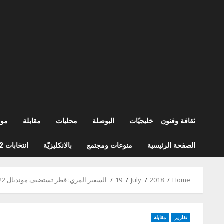
ثقافة وفنون
خليجيّات
البوصلة
محليات
مقابلة
مو
الصفحة الرئيسية
منوعات ومجتمع
بالانكليزيّة
انتخابات 2022
Home
2018
July
19
السفير المري: قطر تستضيف مونديال 2022 كحدث رياضي جامع بعيدا من السياسة
تقارير
مقابلة