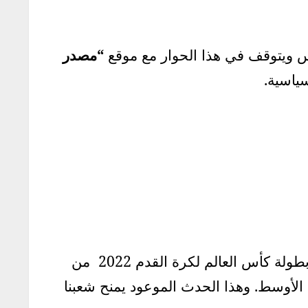
س ويتوقف في هذا الحوار مع موقع
“مصدر
ياسية.
-سبق وشاهدنا في ختام مونديال روسيا تسلّم صاحب السمو الشيخ تميم بن حمد آل ثاني استضافة بطولة كأس العالم لكرة القدم 2022 من
الأوسط. وهذا الحدث الموعود يمنح شعبنا