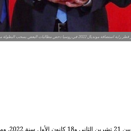
تضافة مونديال 2022 في روسيا دحض مطالبات البعض بسحب البطولة من الدوحة
تستضيف دولة