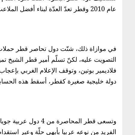
عام 2010 وقطر تعدّ العدّة لبناء أفضل الملاعب العصرية وتهيئة البنى التحتية اللازمة لحدث سيحضره ملايين المشجعين من أنحاء العالم.
في موازاة ذلك، شنّت دول تحاصر قطر حملات ضد
فلاديمير بوتين، وتوقف الإعلام الغربي بإعجا
دولة خليجية صغيرة كقطر، أسقط هذه الحساب
وتسعى قطر المحاصرة 
الفريد من نوعه عربيا بأبهى حلّة وعبر استقدا