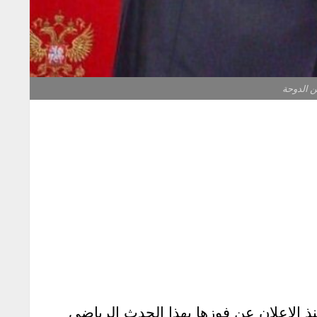
 قطر البطولة الـ22 لكرة القدم بين 21 تشرين الثاني و18 كانون الأول سنة 2022. ومنذ الإعلان عن فوزها بهذا الحدث الرياضي