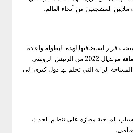
سحب قرار استضافتها لهذه البطولة واعادة
التصويت عليه، لكنّ تسلّم أمير قطر الشيخ تميم بن حمد آل ثاني منذ أيام قليلة الراية الرمزية لاستضافة مونديال 2022 من الرئيس الروسي
لمساحة الراية التي تحلم بها دول كبرى الى
جستية والأسباب المناخية مصرّة على تنظيم الحدث
عالمي.