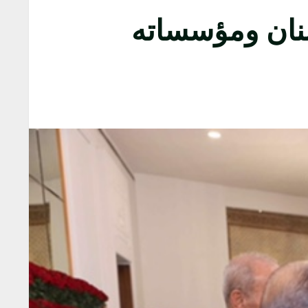
بنان ومؤسساته