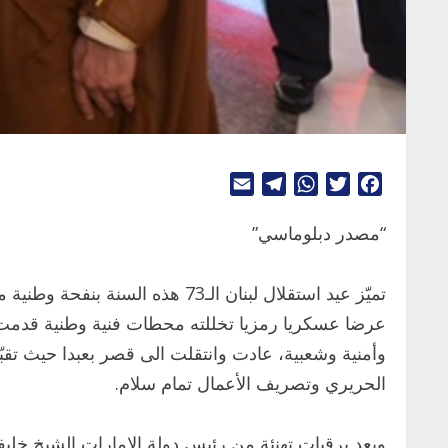
Telegram
Email
WhatsApp
Twitter
Facebook
“مصدر دبلوماسي”
عرضا عسكريا رمزيا تخللته محطات فنية وطنية قدمت مش
وأمنية وشعبية، عادت وانتقلت الى قصر بعبدا حيث تقب
الحريري وتصريف الأعمال تمام سلام.
وبعد برقيات تهنئة من رئيس دولة الإمارات الشيخ خلي