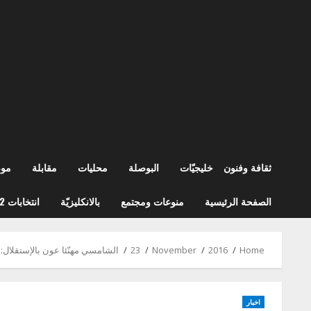
ثقافة وفنون
خليجيّات
البوصلة
محليات
مقابلة
مو
الصفحة الرئيسية
منوعات ومجتمع
بالانكليزيّة
انتخابات 2022
Home
2016
November
23
الشامسي مهنّئا عون بالإستقلال:
اخبار