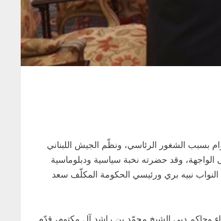
تقلال لبنان الـ73 هذه السنة بنفحة وطنية متميّزة بعد أن حرم اللبنانيون الإحتفال باستقلال بلدهم منذ 3 أعوام بسبب الشغور الرئاسي، ونظّم الجيش اللبناني
ى الواجهة، وقد حضرته نخبة سياسية ودبلوماسية
النواب نبيه بري ورئيسي الحكومة المكلّف سعد
ء وحاكم دبي الشيخ محمّد بن راشد آل مكتوم، قدّم