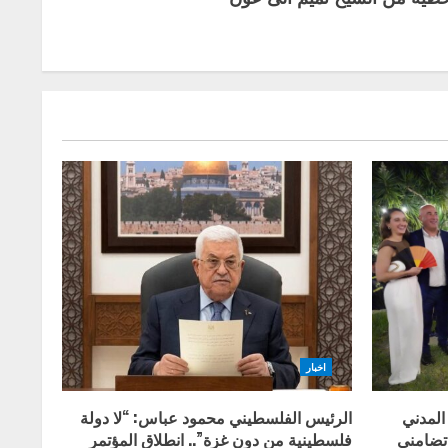
اخبار
المدني
الرئيس الفلسطيني محمود عباس: “لا دولة
 تضامني
فلسطينية من دون غزة”.. انطلاق المؤتمر