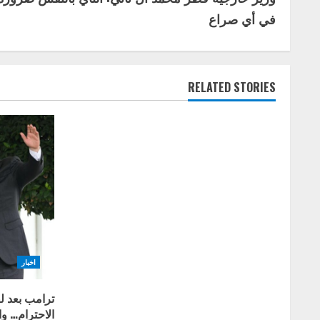
o
في أي صراع
n
t
RELATED STORIES
i
n
u
e
R
e
اخبار
a
ترامب بعد ل
d
الاحترام… و