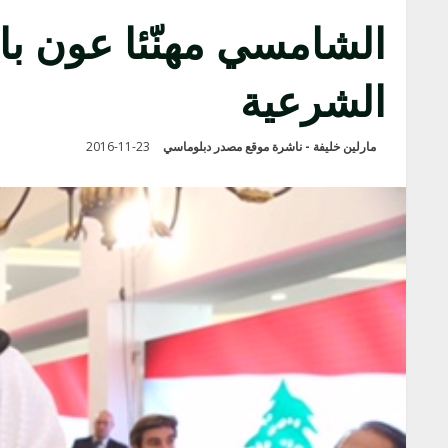
الشامسي مهنّئا عون با
الشرعية
مارلين خليفة - ناشرة موقع مصدر دبلوماسي
2016-11-23