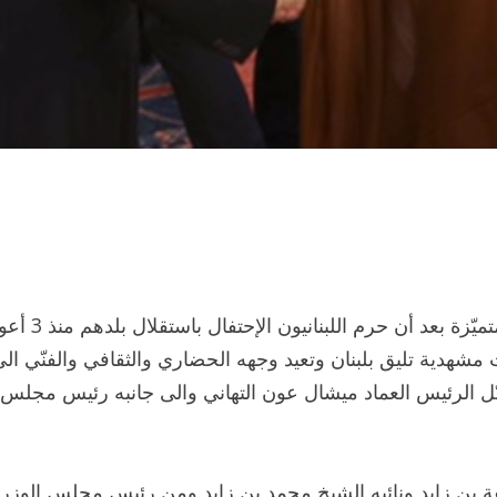
تميّز عيد اس
هدية تليق بلبنان وتعيد وجهه الحضاري والثقافي والفنّي ال
ّل الرئيس العماد ميشال عون التهاني والى جانبه رئيس مجلس 
فة بن زايد ونائبه الشيخ محمد بن زايد ومن رئيس مجلس الوزرا